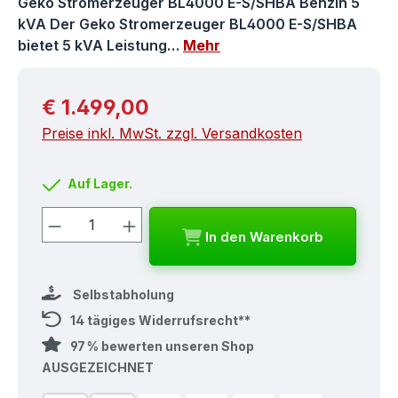
Geko Stromerzeuger BL4000 E-S/SHBA Benzin 5
kVA Der Geko Stromerzeuger BL4000 E-S/SHBA
bietet 5 kVA Leistung…
Mehr
Regulärer Preis:
€ 1.499,00
Preise inkl. MwSt. zzgl. Versandkosten
Auf Lager.
Produkt Anzahl: Gib den gewünschten
In den Warenkorb
Selbstabholung
14 tägiges Widerrufsrecht**
97 % bewerten unseren Shop
AUSGEZEICHNET