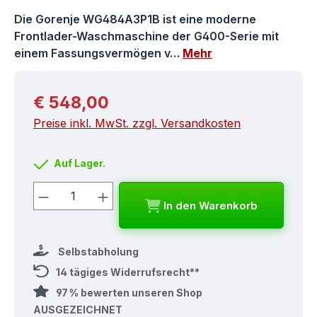
Die Gorenje WG484A3P1B ist eine moderne
Frontlader-Waschmaschine der G400-Serie mit
einem Fassungsvermögen v…
Mehr
Regulärer Preis:
€ 548,00
Preise inkl. MwSt. zzgl. Versandkosten
Auf Lager.
Produkt Anzahl: Gib den gewünschten
In den Warenkorb
Selbstabholung
14 tägiges Widerrufsrecht**
97 % bewerten unseren Shop
AUSGEZEICHNET