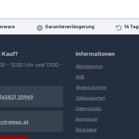
erware
Garantieverlängerung
14 Tag
m Kauf?
Informationen
00 - 12:00 Uhr und 13:00 -
Abholservice
AGB
Widerrufsrecht
(6582) 20969
Zahlungsarten
Datenschutz
Impressum
ectromax.at
Rückgabe