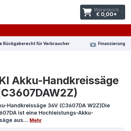
Warenkorb
€ 0,00*
e Rückgaberecht für Verbraucher
Finanzierung
KI Akku-Handkreissäge
(C3607DAW2Z)
ku-Handkreissäge 36V (C3607DA W2Z)Die
607DA ist eine Hochleistungs-Akku-
ssäge aus…
Mehr