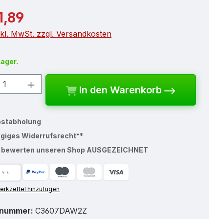
r Preis:
1,89
nkl. MwSt. zzgl. Versandkosten
Lager.
kt Anzahl: Gib den gewünschten Wert e
In den Warenkorb
bstabholung
ägiges Widerrufsrecht**
% bewerten unseren Shop AUSGEZEICHNET
rkzettel hinzufügen
tnummer:
C3607DAW2Z