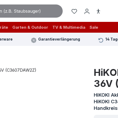
räte
Garten & Outdoor
TV & Multimedia
Sale
erware
Garantieverlängerung
14 Tag
HiKO
36V 
HiKOKI Ak
HiKOKI C3
Handkrei