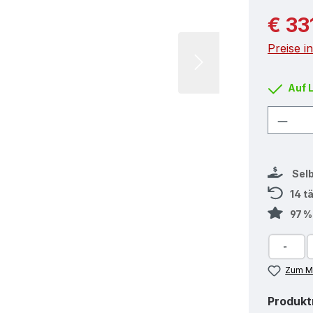
Reguläre
€ 33
Preise i
Auf 
Produ
Sel
14 t
97 
Zum Me
Produk