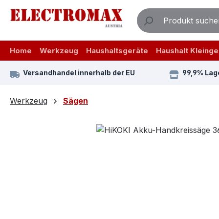
m Hauptinhalt springen
Zur Suche springen
Zur Hauptnavigation springen
Home
Werkzeug
Haushaltsgeräte
Haushalt Kleinge
Versandhandel innerhalb der EU
99,9% Lag
Werkzeug
Sägen
Bildergalerie überspringen