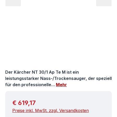
Der Kärcher NT 30/1 Ap Te M ist ein
leistungsstarker Nass-/Trockensauger, der speziell
für den professionelle…
Mehr
Regulärer Preis:
€ 619,17
Preise inkl. MwSt. zzgl. Versandkosten