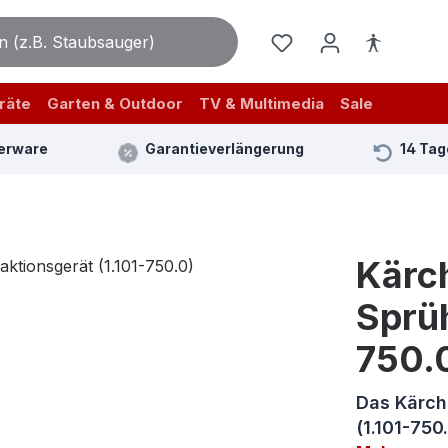
räte
Garten & Outdoor
TV & Multimedia
Sale
erware
Garantieverlängerung
14 Tag
Kärch
Sprüh
750.
Das Kärch
(1.101-750