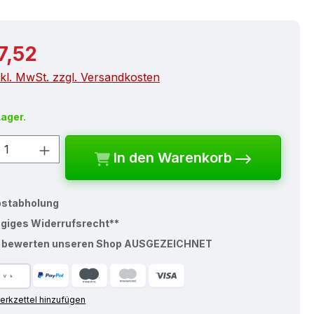
r Preis:
7,52
nkl. MwSt. zzgl. Versandkosten
Lager.
kt Anzahl: Gib den gewünschten Wert e
In den Warenkorb
bstabholung
ägiges Widerrufsrecht**
% bewerten unseren Shop AUSGEZEICHNET
rkzettel hinzufügen