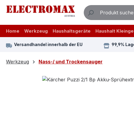
m Hauptinhalt springen
Zur Suche springen
Zur Hauptnavigation springen
Home
Werkzeug
Haushaltsgeräte
Haushalt Kleinge
Versandhandel innerhalb der EU
99,9% Lag
Werkzeug
Nass-/ und Trockensauger
Bildergalerie überspringen