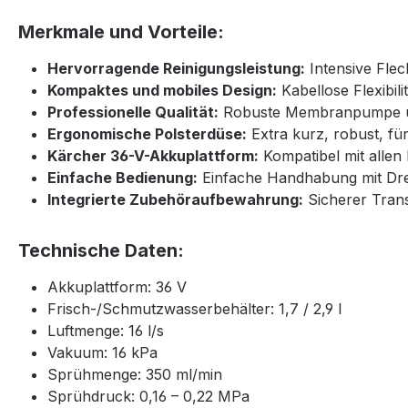
Merkmale und Vorteile:
Hervorragende Reinigungsleistung:
Intensive Flec
Kompaktes und mobiles Design:
Kabellose Flexibili
Professionelle Qualität:
Robuste Membranpumpe und
Ergonomische Polsterdüse:
Extra kurz, robust, fü
Kärcher 36-V-Akkuplattform:
Kompatibel mit allen
Einfache Bedienung:
Einfache Handhabung mit Dreh
Integrierte Zubehöraufbewahrung:
Sicherer Trans
Technische Daten:
Akkuplattform: 36 V
Frisch-/Schmutzwasserbehälter: 1,7 / 2,9 l
Luftmenge: 16 l/s
Vakuum: 16 kPa
Sprühmenge: 350 ml/min
Sprühdruck: 0,16 – 0,22 MPa