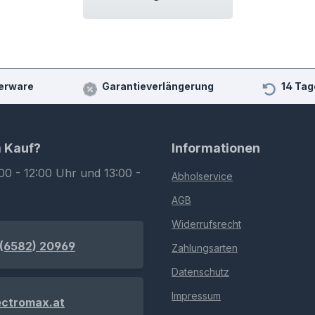
erware
Garantieverlängerung
14 Tag
m Kauf?
Informationen
00 - 12:00 Uhr und 13:00 -
Abholservice
AGB
Widerrufsrecht
(6582) 20969
Zahlungsarten
Datenschutz
Impressum
ectromax.at