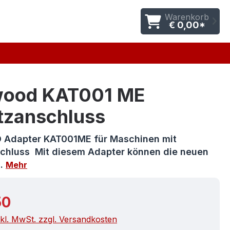
Warenkorb
€ 0,00*
ood KAT001 ME
itzanschluss
Adapter KAT001ME für Maschinen mit
schluss Mit diesem Adapter können die neuen
…
Mehr
r Preis:
50
nkl. MwSt. zzgl. Versandkosten