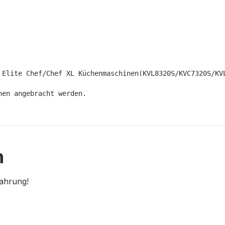
 Elite Chef/Chef XL Küchenmaschinen(KVL8320S/KVC7320S/KV
nen angebracht werden.
n
fahrung!