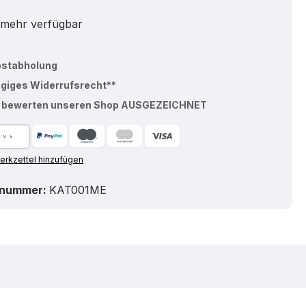
 mehr verfügbar
bstabholung
ägiges Widerrufsrecht**
% bewerten unseren Shop AUSGEZEICHNET
rkzettel hinzufügen
tnummer:
KAT001ME