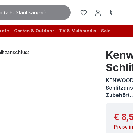
räte
Garten & Outdoor
TV & Multimedia
Sale
Kenw
Schl
KENWOOD 
Schlitzan
Zubehört
Reguläre
€ 8,
Preise i