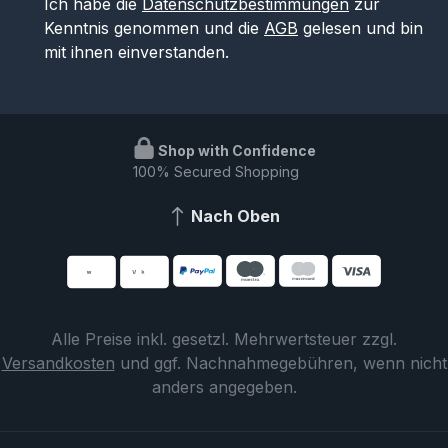
Ich habe die
Datenschutzbestimmungen
zur
Kenntnis genommen und die
AGB
gelesen und bin
mit ihnen einverstanden.
Shop with Confidence
100% Secured Shopping
Nach Oben
Alle Preise inkl. gesetzl. Mehrwertsteuer zzgl.
Versandkosten
und ggf. Nachnahmegebühren, wenn nicht
anders angegeben.