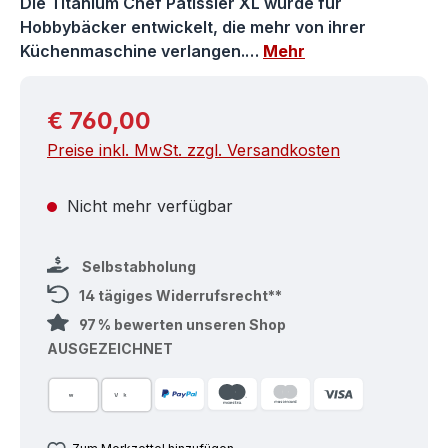
Die Titanium Chef Patissier XL wurde für
Hobbybäcker entwickelt, die mehr von ihrer
Küchenmaschine verlangen.…
Mehr
Regulärer Preis:
€ 760,00
Preise inkl. MwSt. zzgl. Versandkosten
Nicht mehr verfügbar
Selbstabholung
14 tägiges Widerrufsrecht**
97 % bewerten unseren Shop
AUSGEZEICHNET