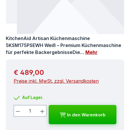
KitchenAid Artisan Küchenmaschine
5KSM175PSEWH Weiß – Premium Küchenmaschine
für perfekte BackergebnisseDie…
Mehr
Regulärer Preis:
€ 489,00
Preise inkl. MwSt. zzgl. Versandkosten
Auf Lager.
Produkt Anzahl: Gib den gewünschten
In den Warenkorb