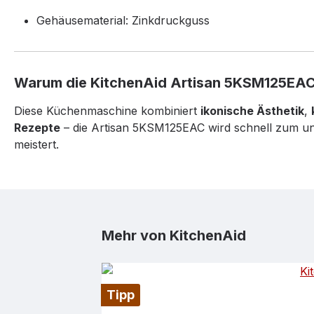
Gehäusematerial:
Zinkdruckguss
Warum die KitchenAid Artisan 5KSM125EAC 
Diese Küchenmaschine kombiniert
ikonische Ästhetik
,
Rezepte
– die Artisan 5KSM125EAC wird schnell zum u
meistert.
Produktgalerie überspringen
Mehr von KitchenAid
Tipp