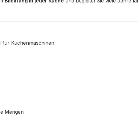
um
Blickfang in jeder Küche
und begleitet Sie viele Jahre l
 1 für Küchenmaschinen
oße Mengen