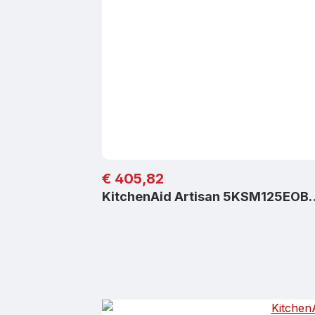
Regulärer Preis:
€ 405,82
KitchenAid Artisan 5KSM125EOB