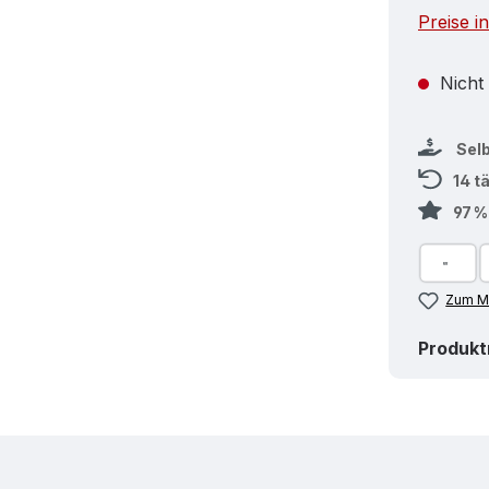
Preise i
Nicht
Sel
14 t
97 
Zum Me
Produk