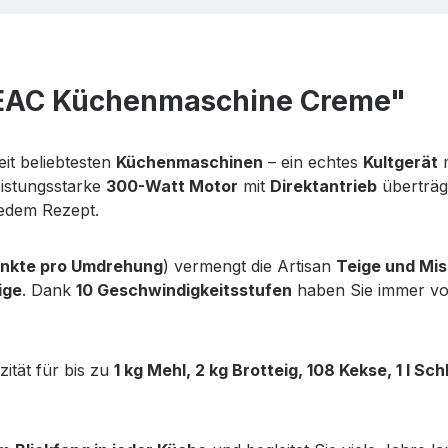
5EAC Küchenmaschine Creme"
eit beliebtesten
Küchenmaschinen
– ein echtes
Kultgerät
m
eistungsstarke
300-Watt Motor
mit
Direktantrieb
überträgt
jedem Rezept.
nkte pro Umdrehung
) vermengt die Artisan
Teige und Mi
ige
. Dank
10 Geschwindigkeitsstufen
haben Sie immer vol
ität für bis zu
1 kg Mehl, 2 kg Brotteig, 108 Kekse, 1 l S