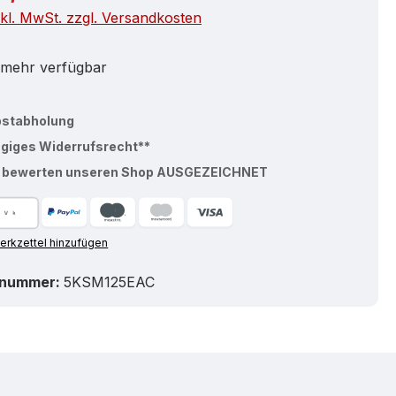
nkl. MwSt. zzgl. Versandkosten
 mehr verfügbar
bstabholung
ägiges Widerrufsrecht**
% bewerten unseren Shop AUSGEZEICHNET
rkzettel hinzufügen
tnummer:
5KSM125EAC