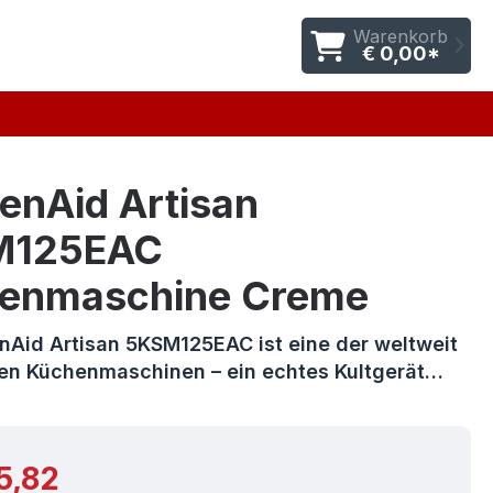
Warenkorb
€ 0,00*
enAid Artisan
M125EAC
enmaschine Creme
enAid Artisan 5KSM125EAC ist eine der weltweit
ten Küchenmaschinen – ein echtes Kultgerät…
r Preis:
5,82