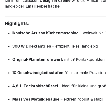
Mit ihrem zeitlosen
Design in Creme
wird die Artisan z
langlebiger
Emailleoberfläche
Highlights:
Ikonische Artisan Küchenmaschine
– weltweit Nr.
300 W Direktantrieb
– effizient, leise, langlebig
Original-Planetenrührwerk
mit 59 Kontaktpunkten
10 Geschwindigkeitsstufen
für maximale Präzision
4,8-L-Edelstahlschüssel
– ideal für kleine und gr
Massives Metallgehäuse
– extrem robust & stabil