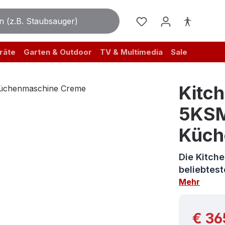
räte
Garten & Outdoor
TV & Multimedia
Sale
Kitch
5KS
Küch
Die Kitch
beliebtes
Mehr
Reguläre
€ 36