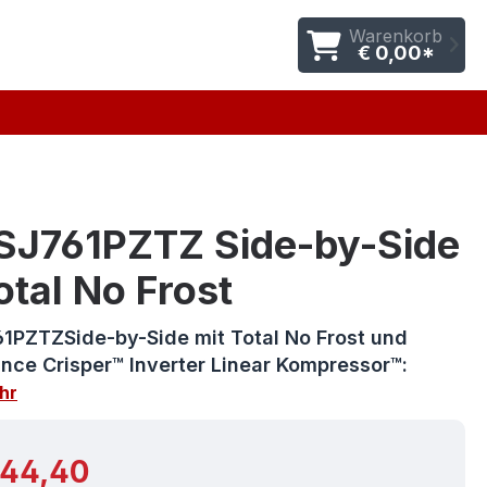
Warenkorb
€ 0,00*
SJ761PZTZ Side-by-Side
otal No Frost
61PZTZSide-by-Side mit Total No Frost und
nce Crisper™ Inverter Linear Kompressor™:
hr
r Preis:
244,40