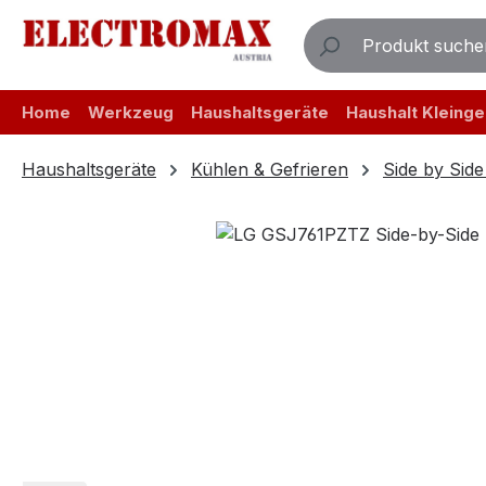
m Hauptinhalt springen
Zur Suche springen
Zur Hauptnavigation springen
Home
Werkzeug
Haushaltsgeräte
Haushalt Kleinge
Haushaltsgeräte
Kühlen & Gefrieren
Side by Sid
Bildergalerie überspringen