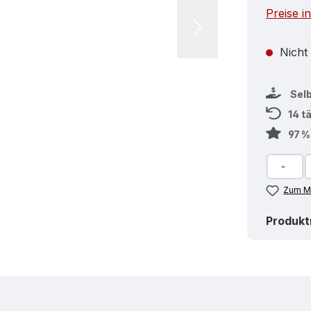
Preise i
Nicht
Sel
14 t
97 
Zum Me
Produk