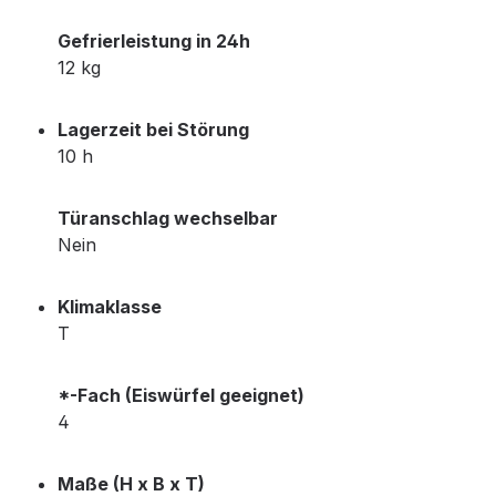
Gefrierleistung in 24h
12 kg
Lagerzeit bei Störung
10 h
Türanschlag wechselbar
Nein
Klimaklasse
T
*-Fach (Eiswürfel geeignet)
4
Maße (H x B x T)