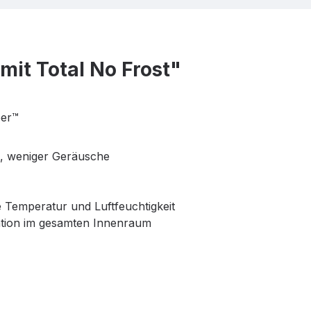
it Total No Frost"
per™
z, weniger Geräusche
e Temperatur und Luftfeuchtigkeit
lation im gesamten Innenraum