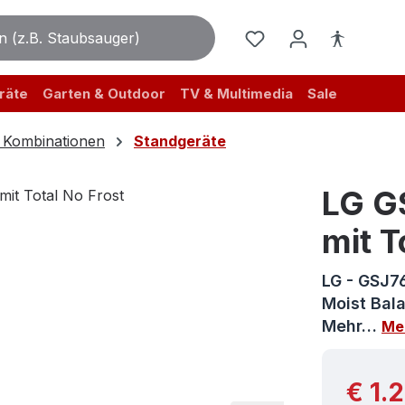
räte
Garten & Outdoor
TV & Multimedia
Sale
e Kombinationen
Standgeräte
LG G
mit T
LG - GSJ7
Moist Bala
Mehr…
Me
Reguläre
€ 1.