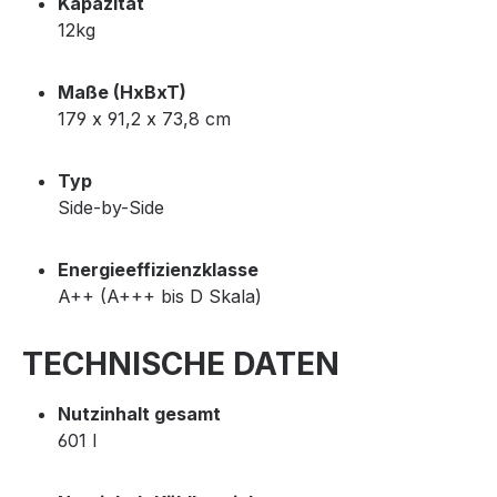
Kapazität
12kg
Maße (HxBxT)
179 x 91,2 x 73,8 cm
Typ
Side-by-Side
Energieeffizienzklasse
A++ (A+++ bis D Skala)
TECHNISCHE DATEN
Nutzinhalt gesamt
601 l