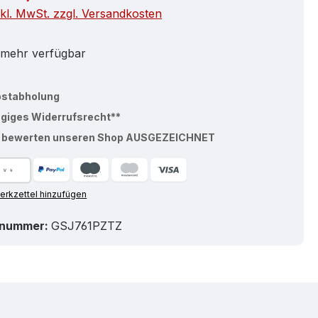
nkl. MwSt. zzgl. Versandkosten
 mehr verfügbar
bstabholung
ägiges Widerrufsrecht**
% bewerten unseren Shop AUSGEZEICHNET
rkzettel hinzufügen
tnummer:
GSJ761PZTZ