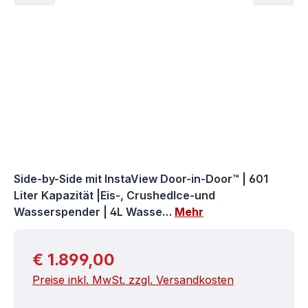
Side-by-Side mit InstaView Door-in-Door™ | 601
Liter Kapazität |Eis-, CrushedIce-und
Wasserspender | 4L Wasse…
Mehr
Regulärer Preis:
€ 1.899,00
Preise inkl. MwSt. zzgl. Versandkosten