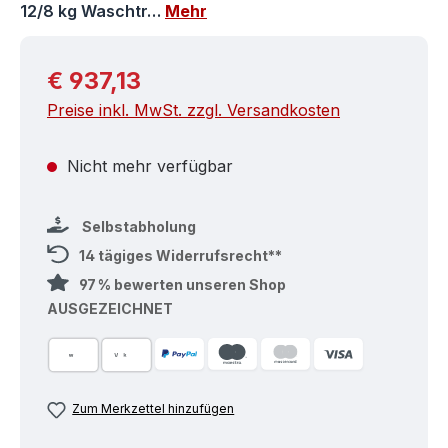
12/8 kg Waschtr…
Mehr
Regulärer Preis:
€ 937,13
Preise inkl. MwSt. zzgl. Versandkosten
Nicht mehr verfügbar
Selbstabholung
14 tägiges Widerrufsrecht**
97 % bewerten unseren Shop
AUSGEZEICHNET
Zum Merkzettel hinzufügen