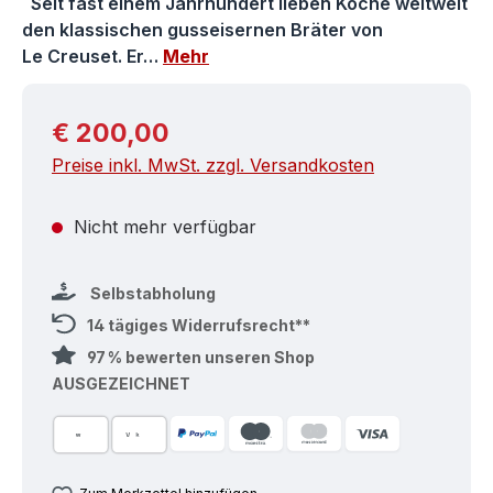
Seit fast einem Jahrhundert lieben Köche weltweit
den klassischen gusseisernen Bräter von
Le Creuset. Er…
Mehr
Regulärer Preis:
€ 200,00
Preise inkl. MwSt. zzgl. Versandkosten
Nicht mehr verfügbar
Selbstabholung
14 tägiges Widerrufsrecht**
97 % bewerten unseren Shop
AUSGEZEICHNET