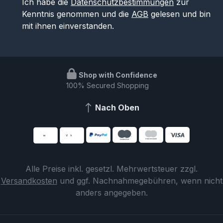
Ich habe die
Datenschutzbestimmungen
zur
Kenntnis genommen und die
AGB
gelesen und bin
mit ihnen einverstanden.
Shop with Confidence
100% Secured Shopping
Nach Oben
Alle Preise inkl. gesetzl. Mehrwertsteuer zzgl.
Versandkosten
und ggf. Nachnahmegebühren, wenn nicht
anders angegeben.