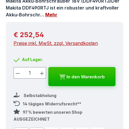
Makita Akku-Bohrschrauber 18V (DDF490RTJ)Der
Makita DDF490RTJ ist ein robuster und kraftvoller
Akku-Bohrschr…
Mehr
Regulärer Preis:
€ 252,54
Preise inkl. MwSt. zzgl. Versandkosten
Auf Lager.
Produkt Anzahl: Gib den gewünschten
In den Warenkorb
Selbstabholung
14 tägiges Widerrufsrecht**
97 % bewerten unseren Shop
AUSGEZEICHNET