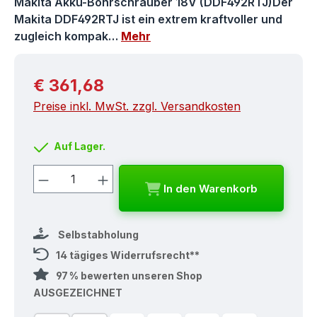
Makita Akku-Bohrschrauber 18V (DDF492RTJ)Der
Makita DDF492RTJ ist ein extrem kraftvoller und
zugleich kompak…
Mehr
Regulärer Preis:
€ 361,68
Preise inkl. MwSt. zzgl. Versandkosten
Auf Lager.
Produkt Anzahl: Gib den gewünschten
In den Warenkorb
Selbstabholung
14 tägiges Widerrufsrecht**
97 % bewerten unseren Shop
AUSGEZEICHNET