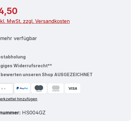
r Preis:
4,50
nkl. MwSt. zzgl. Versandkosten
 mehr verfügbar
bstabholung
ägiges Widerrufsrecht**
% bewerten unseren Shop AUSGEZEICHNET
rkzettel hinzufügen
tnummer:
HS004GZ