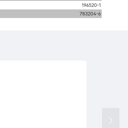
196520-1
783204-6