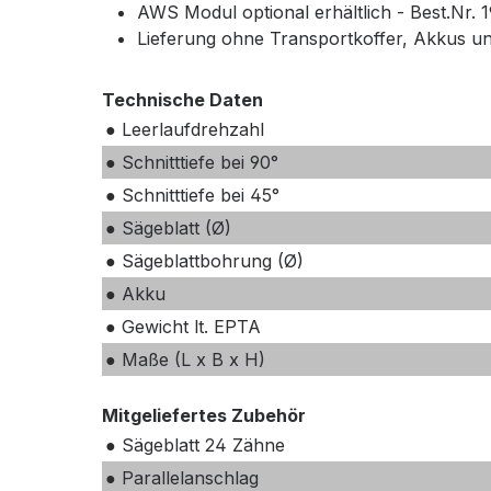
AWS Modul optional erhältlich - Best.Nr. 
Lieferung ohne Transportkoffer, Akkus un
Technische Daten
● Leerlaufdrehzahl
● Schnitttiefe bei 90°
● Schnitttiefe bei 45°
● Sägeblatt (Ø)
● Sägeblattbohrung (Ø)
● Akku
● Gewicht lt. EPTA
● Maße (L x B x H)
Mitgeliefertes Zubehör
● Sägeblatt 24 Zähne
● Parallelanschlag