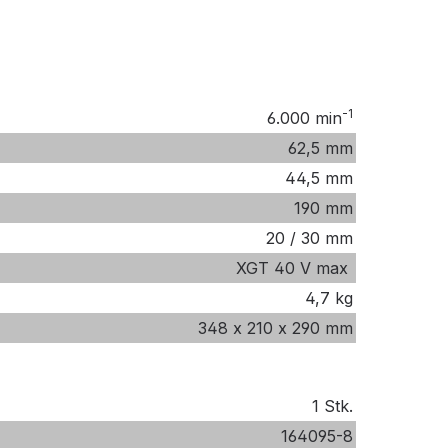
-1
6.000 min
62,5 mm
44,5 mm
190 mm
20 / 30 mm
XGT 40 V max
4,7 kg
348 x 210 x 290 mm
1 Stk.
164095-8