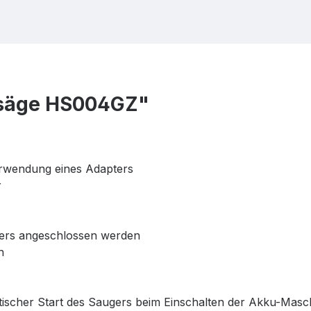
ssäge HS004GZ"
erwendung eines Adapters
r
ters angeschlossen werden
n
ischer Start des Saugers beim Einschalten der Akku-Masc