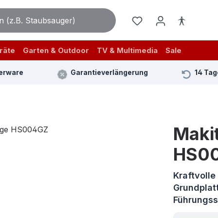
räte
Garten & Outdoor
TV & Multimedia
Sale
erware
Garantieverlängerung
14 Tag
Maki
HS0
Kraftvoll
Grundplat
Führungs