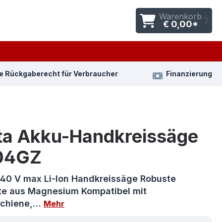
Warenkorb
€ 0,00*
e Rückgaberecht für Verbraucher
Finanzierung
ta Akku-Handkreissäge
04GZ
e 40 V max Li-Ion Handkreissäge Robuste
te aus Magnesium Kompatibel mit
schiene,…
Mehr