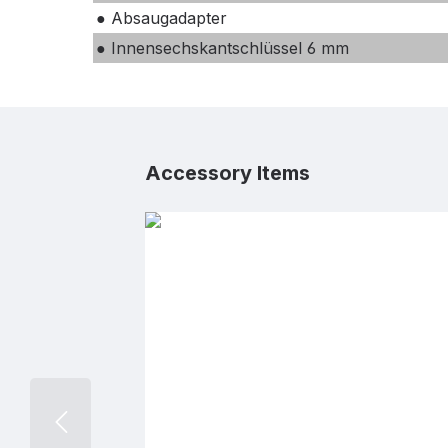
● Absaugadapter
● Innensechskantschlüssel 6 mm
Produktgalerie überspringen
Accessory Items