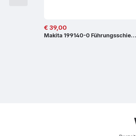
Regulärer Preis:
€ 39,00
Makita 199140-0 Führungsschie