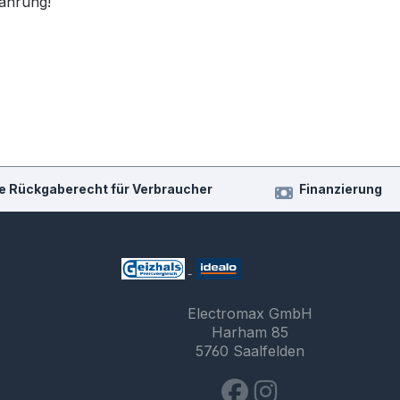
fahrung!
e Rückgaberecht für Verbraucher
Finanzierung
Electromax GmbH
Harham 85
5760 Saalfelden