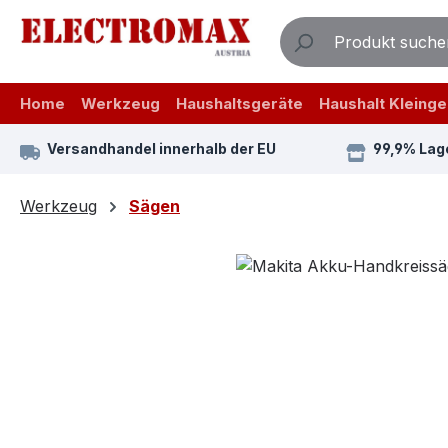
m Hauptinhalt springen
Zur Suche springen
Zur Hauptnavigation springen
Home
Werkzeug
Haushaltsgeräte
Haushalt Kleinge
Versandhandel innerhalb der EU
99,9% Lag
Werkzeug
Sägen
Bildergalerie überspringen