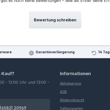
 gibt es noch keine Bewertungen – teile als Erster deine Er
Bewertung schreiben
erware
Garantieverlängerung
14 Tag
m Kauf?
Informationen
00 - 12:00 Uhr und 13:00 -
Abholservice
AGB
Widerrufsrecht
(6582) 20969
Zahlungsarten