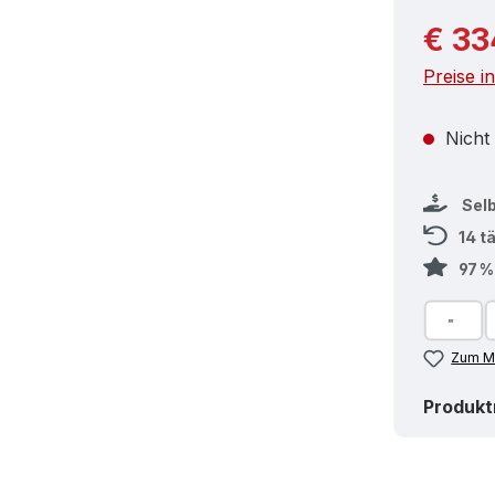
Reguläre
€ 33
Preise i
Nicht
Sel
14 t
97 
Zum Me
Produk