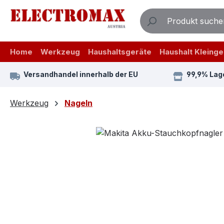
m Hauptinhalt springen
Zur Suche springen
Zur Hauptnavigation springen
Home
Werkzeug
Haushaltsgeräte
Haushalt Kleinge
Versandhandel innerhalb der EU
99,9% Lag
Werkzeug
Nageln
Bildergalerie überspringen