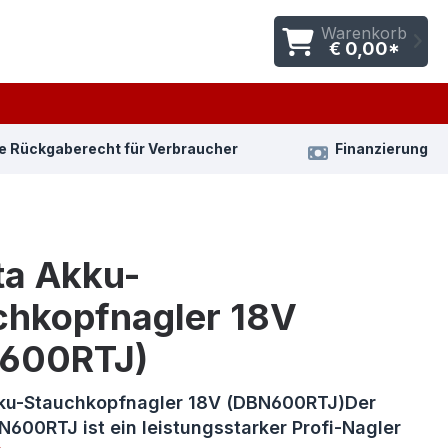
Warenkorb
€ 0,00*
e Rückgaberecht für Verbraucher
Finanzierung
ta Akku-
chkopfnagler 18V
600RTJ)
ku-Stauchkopfnagler 18V (DBN600RTJ)Der
600RTJ ist ein leistungsstarker Profi-Nagler