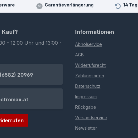
erware
Garantieverlängerung
14 Tag
m Kauf?
Informationen
00 - 12:00 Uhr und 13:00 -
Abholservice
AGB
Widerrufsrecht
(6582) 20969
Zahlungsarten
Datenschutz
Impressum
ectromax.at
Rückgabe
Versandservice
iderrufen
Newsletter