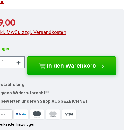
hr
r Preis:
9,00
nkl. MwSt. zzgl. Versandkosten
Lager.
kt Anzahl: Gib den gewünschten Wert e
In den Warenkorb
bstabholung
ägiges Widerrufsrecht**
% bewerten unseren Shop AUSGEZEICHNET
rkzettel hinzufügen