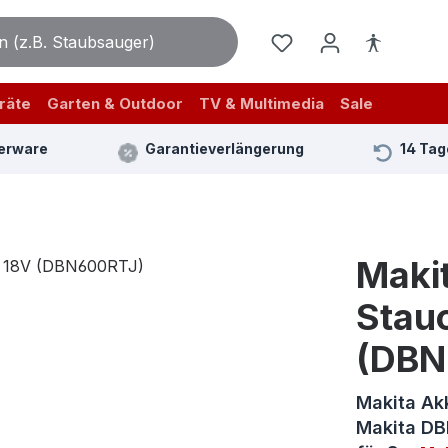
räte
Garten & Outdoor
TV & Multimedia
Sale
erware
Garantieverlängerung
14 Tag
Maki
Stau
(DBN
Makita Ak
Makita DBN