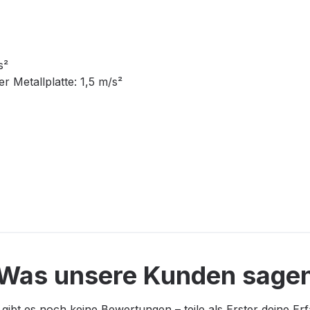
s²
r Metallplatte: 1,5 m/s²
Was unsere Kunden sage
 gibt es noch keine Bewertungen – teile als Erster deine Er