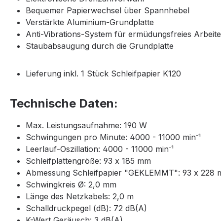
Bequemer Papierwechsel über Spannhebel
Verstärkte Aluminium-Grundplatte
Anti-Vibrations-System für ermüdungsfreies Arbeit
Staubabsaugung durch die Grundplatte
Lieferung inkl. 1 Stück Schleifpapier K120
Technische Daten:
Max. Leistungsaufnahme: 190 W
Schwingungen pro Minute: 4000 - 11000 min⁻¹
Leerlauf-Oszillation: 4000 - 11000 min⁻¹
Schleifplattengröße: 93 x 185 mm
Abmessung Schleifpapier "GEKLEMMT": 93 x 228
Schwingkreis Ø: 2,0 mm
Länge des Netzkabels: 2,0 m
Schalldruckpegel (dB): 72 dB(A)
K-Wert Geräusch: 3 dB(A)