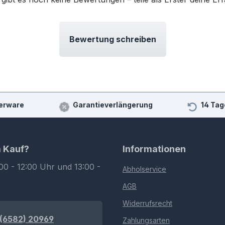
Bewertung schreiben
erware
Garantieverlängerung
14 Tag
m Kauf?
Informationen
00 - 12:00 Uhr und 13:00 -
Abholservice
AGB
Widerrufsrecht
(6582) 20969
Zahlungsarten