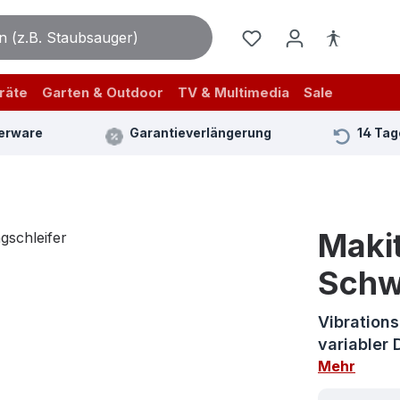
räte
Garten & Outdoor
TV & Multimedia
Sale
erware
Garantieverlängerung
14 Tag
Maki
Schw
Vibration
variabler 
Mehr