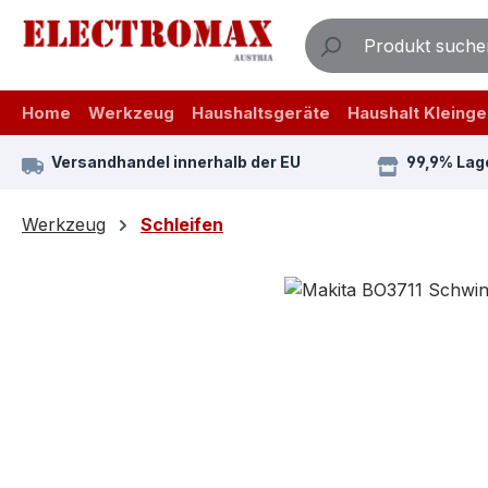
m Hauptinhalt springen
Zur Suche springen
Zur Hauptnavigation springen
Home
Werkzeug
Haushaltsgeräte
Haushalt Kleinge
Versandhandel innerhalb der EU
99,9% Lag
Werkzeug
Schleifen
Bildergalerie überspringen