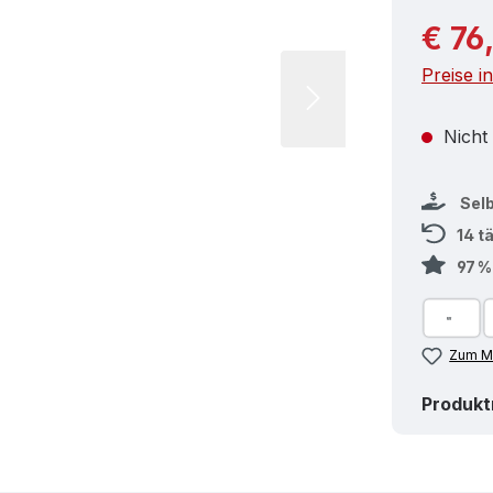
Reguläre
€ 76
Preise i
Nicht
Sel
14 t
97 
Zum Me
Produk