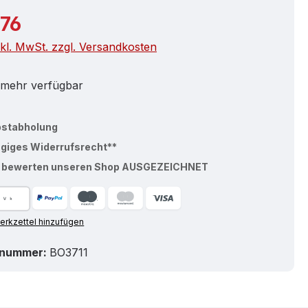
r Preis:
,76
nkl. MwSt. zzgl. Versandkosten
 mehr verfügbar
bstabholung
ägiges Widerrufsrecht**
% bewerten unseren Shop AUSGEZEICHNET
rkzettel hinzufügen
tnummer:
BO3711