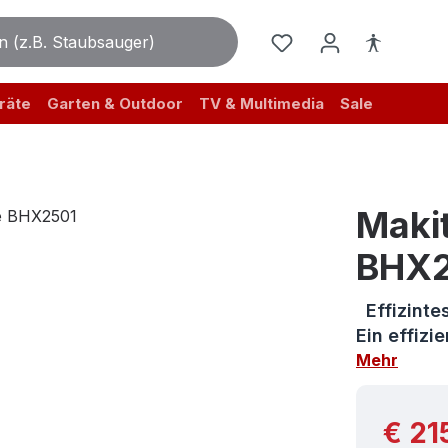
räte
Garten & Outdoor
TV & Multimedia
Sale
Maki
BHX
Effizinte
Ein effiz
Mehr
Reguläre
€ 21