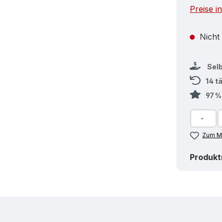
Preise i
Nicht
Sel
14 t
97 
Zum Me
Produk