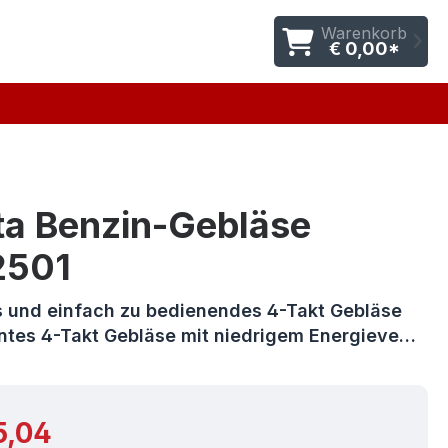
Warenkorb
€ 0,00*
ta Benzin-Gebläse
2501
s und einfach zu bedienendes 4-Takt Gebläse
ientes 4-Takt Gebläse mit niedrigem Energieve…
r Preis:
5,04