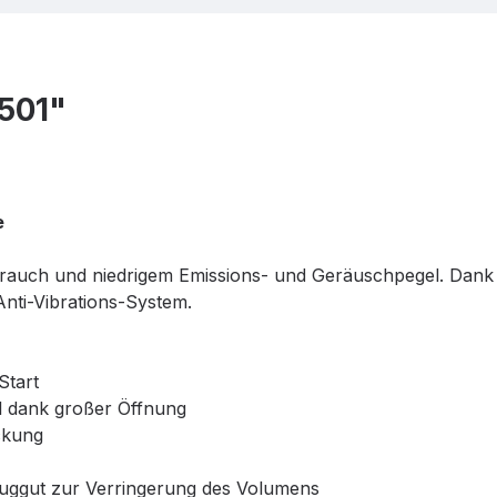
501"
e
erbrauch und niedrigem Emissions- und Geräuschpegel. Dank
Anti-Vibrations-System.
Start
l dank großer Öffnung
ckung
auggut zur Verringerung des Volumens