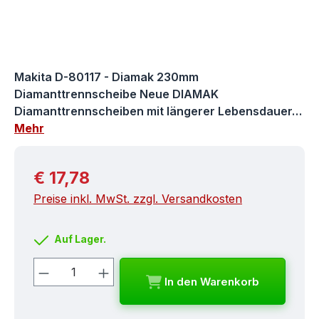
Makita D-80117 - Diamak 230mm
Diamanttrennscheibe Neue DIAMAK
Diamanttrennscheiben mit längerer Lebensdauer…
Mehr
Regulärer Preis:
€ 17,78
Preise inkl. MwSt. zzgl. Versandkosten
Auf Lager.
Produkt Anzahl: Gib den gewünschten
In den Warenkorb