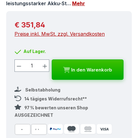
leistungsstarker Akku-St…
Mehr
Regulärer Preis:
€ 351,84
Preise inkl. MwSt. zzgl. Versandkosten
Auf Lager.
Produkt Anzahl: Gib den gewünschten
In den Warenkorb
Selbstabholung
14 tägiges Widerrufsrecht**
97 % bewerten unseren Shop
AUSGEZEICHNET