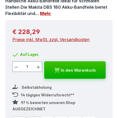
Handliche Akku-Bandfeile ideal für schmalen
Stellen Die Makita DBS 180 Akku-Bandfeile bietet
Flexibilität und…
Mehr
Regulärer Preis:
€ 228,29
Preise inkl. MwSt. zzgl. Versandkosten
Auf Lager.
Produkt Anzahl: Gib den gewünschten
In den Warenkorb
Selbstabholung
14 tägiges Widerrufsrecht**
97 % bewerten unseren Shop
AUSGEZEICHNET