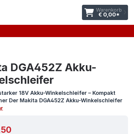
Warenkorb
€ 0,00*
ta DGA452Z Akku-
lschleifer
starker 18V Akku-Winkelschleifer – Kompakt
her Der Makita DGA452Z Akku-Winkelschleifer
r
r Preis:
,50