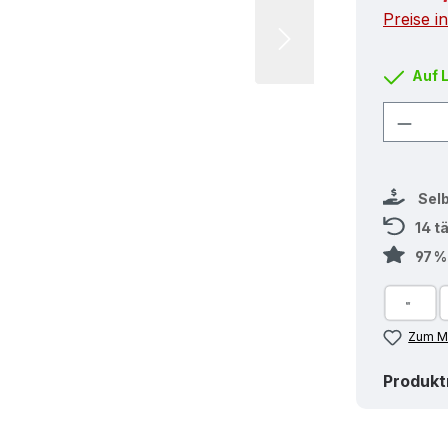
Preise i
Auf 
Produ
Sel
14 t
97 
Zum Me
Produk