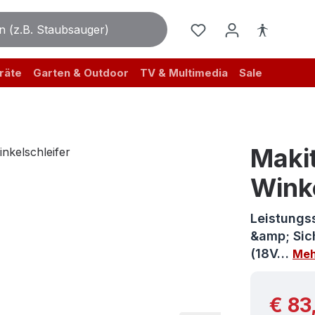
räte
Garten & Outdoor
TV & Multimedia
Sale
Maki
Winke
Leistungs
&amp; Sic
(18V…
Meh
Reguläre
€ 83