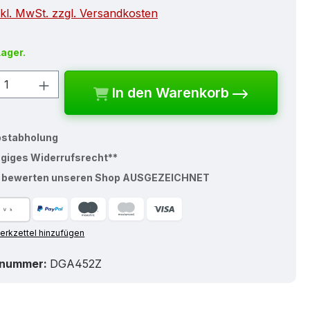
nkl. MwSt. zzgl. Versandkosten
Lager.
kt Anzahl: Gib den gewünschten Wert e
In den Warenkorb
bstabholung
ägiges Widerrufsrecht**
% bewerten unseren Shop AUSGEZEICHNET
rkzettel hinzufügen
tnummer:
DGA452Z