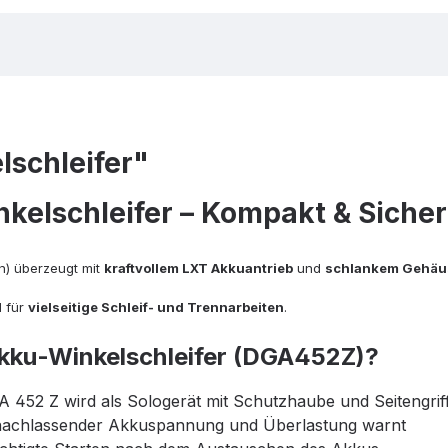
schleifer"
kelschleifer – Kompakt & Sicher
n) überzeugt mit
kraftvollem LXT Akkuantrieb
und
schlankem Gehäu
l für
vielseitige Schleif- und Trennarbeiten
.
Akku-Winkelschleifer (DGA452Z)?
 452 Z wird als Sologerät mit Schutzhaube und Seitengriff 
or nachlassender Akkuspannung und Überlastung warnt