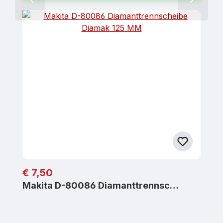
Regulärer Preis:
€ 7,50
Makita D-80086 Diamanttrennsc…