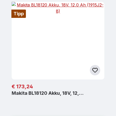
Tipp
Regulärer Preis:
€ 173,24
Makita BL18120 Akku, 18V, 12,…