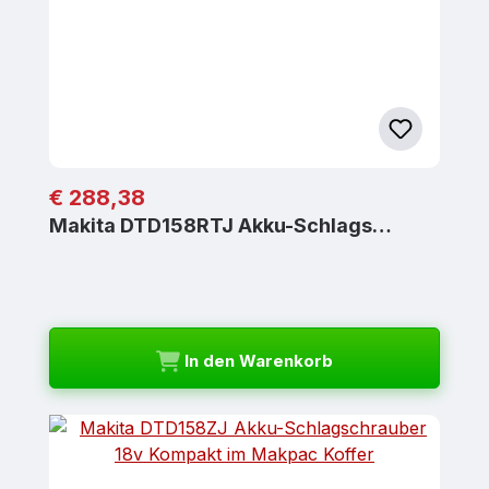
Regulärer Preis:
€ 288,38
Makita DTD158RTJ Akku-Schlags…
In den Warenkorb