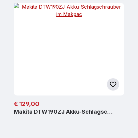
Regulärer Preis:
€ 129,00
Makita DTW190ZJ Akku-Schlagsc…