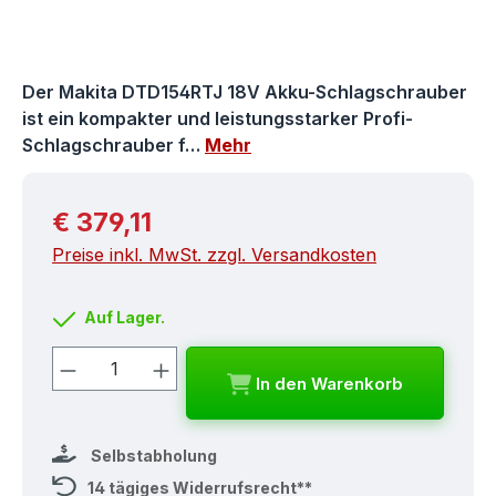
Der Makita DTD154RTJ 18V Akku-Schlagschrauber
ist ein kompakter und leistungsstarker Profi-
Schlagschrauber f…
Mehr
Regulärer Preis:
€ 379,11
Preise inkl. MwSt. zzgl. Versandkosten
Auf Lager.
Produkt Anzahl: Gib den gewünschten
In den Warenkorb
Selbstabholung
14 tägiges Widerrufsrecht**