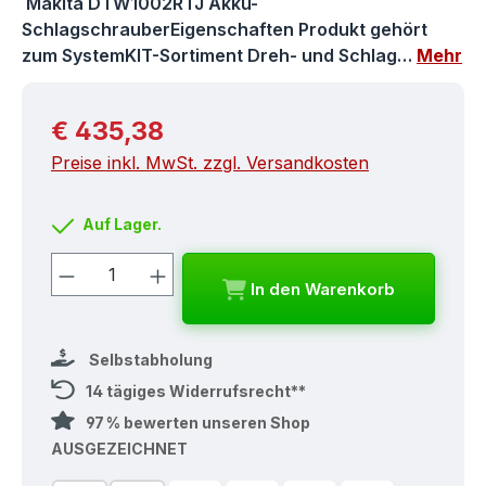
Makita DTW1002RTJ Akku-
SchlagschrauberEigenschaften Produkt gehört
zum SystemKIT-Sortiment Dreh- und Schlag…
Mehr
Regulärer Preis:
€ 435,38
Preise inkl. MwSt. zzgl. Versandkosten
Auf Lager.
Produkt Anzahl: Gib den gewünschten
In den Warenkorb
Selbstabholung
14 tägiges Widerrufsrecht**
97 % bewerten unseren Shop
AUSGEZEICHNET