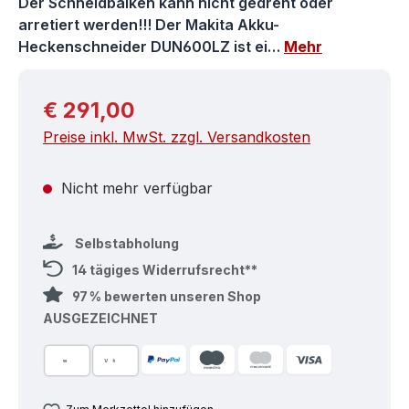
Der Schneidbalken kann nicht gedreht oder
arretiert werden!!! Der Makita Akku-
Heckenschneider DUN600LZ ist ei…
Mehr
Regulärer Preis:
€ 291,00
Preise inkl. MwSt. zzgl. Versandkosten
Nicht mehr verfügbar
Selbstabholung
14 tägiges Widerrufsrecht**
97 % bewerten unseren Shop
AUSGEZEICHNET