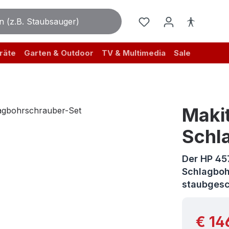
räte
Garten & Outdoor
TV & Multimedia
Sale
Maki
Schl
Der HP 457
Schlagboh
staubges
Reguläre
€ 14