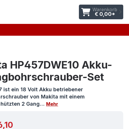
Warenkorb
€ 0,00*
ta HP457DWE10 Akku-
agbohrschrauber-Set
 ist ein 18 Volt Akku betriebener
rschrauber von Makita mit einem
chützten 2 Gang…
Mehr
r Preis:
6,10