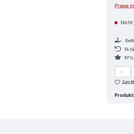
Preise i
Nicht
Sel
14 t
97 
Zum Me
Produk