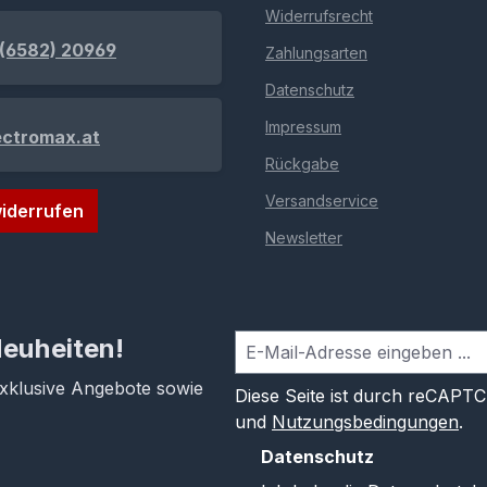
Widerrufsrecht
(6582) 20969
Zahlungsarten
Datenschutz
Impressum
ectromax.at
Rückgabe
Versandservice
iderrufen
Newsletter
Neuheiten!
exklusive Angebote sowie
Diese Seite ist durch reCAPT
und
Nutzungsbedingungen
.
Datenschutz