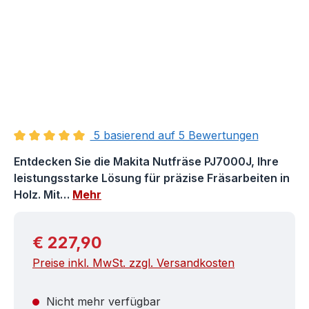
5 basierend auf 5 Bewertungen
Durchschnittliche Bewertung von 5 von 5 Sternen
Entdecken Sie die Makita Nutfräse PJ7000J, Ihre
leistungsstarke Lösung für präzise Fräsarbeiten in
Holz. Mit…
Mehr
Regulärer Preis:
€ 227,90
Preise inkl. MwSt. zzgl. Versandkosten
Nicht mehr verfügbar