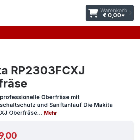
Warenkorb
€ 0,00*
ta RP2303FCXJ
fräse
 professionelle Oberfräse mit
schaltschutz und Sanftanlauf Die Makita
XJ Oberfräse…
Mehr
r Preis:
9,00