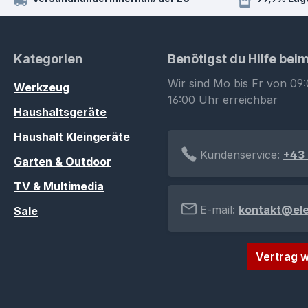
Kategorien
Benötigst du Hilfe bei
Wir sind Mo bis Fr von 09:
Werkzeug
16:00 Uhr erreichbar
Haushaltsgeräte
Haushalt Kleingeräte
Kundenservice:
+43 
Garten & Outdoor
TV & Multimedia
E-mail:
kontakt@el
Sale
Vertrag w