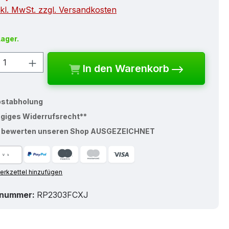
nkl. MwSt. zzgl. Versandkosten
Lager.
kt Anzahl: Gib den gewünschten Wert e
In den Warenkorb
bstabholung
ägiges Widerrufsrecht**
% bewerten unseren Shop AUSGEZEICHNET
rkzettel hinzufügen
tnummer:
RP2303FCXJ