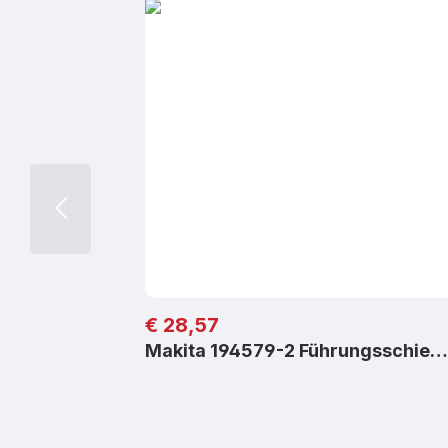
Regulärer Preis:
€ 28,57
Makita 194579-2 Führungsschie…