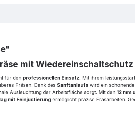
se"
rfräse mit Wiedereinschaltschutz
hl für den
professionellen Einsatz.
Mit ihrem leistungssta
auberes Fräsen. Dank des
Sanftanlaufs
wird ein schonender 
imale Ausleuchtung der Arbeitsfläche sorgt. Mit den
12 mm 
lag mit Feinjustierung
ermöglicht präzise Fräsarbeiten.
Ge