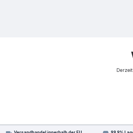
Derzeit
Versandhandel innerhalb der EU
99,9% Lag