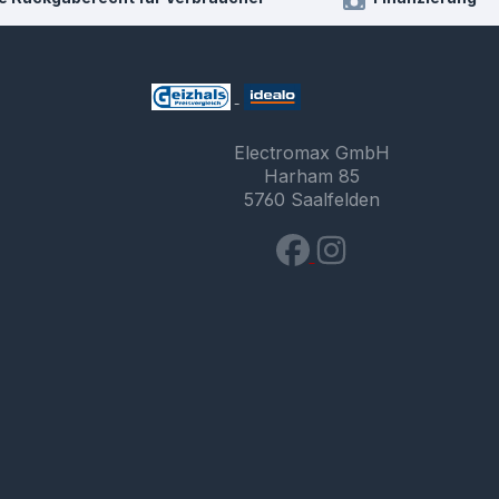
Electromax GmbH
Harham 85
5760 Saalfelden