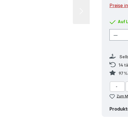
Preise i
Auf 
Produ
Sel
14 t
97 
Zum Me
Produk