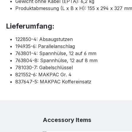
Gewicht ohne Kabel (EPTA): 6,2 kg
Produktabmessung (L x B x H): 155 x 294 x 327 m
Lieferumfang:
122850-4: Absaugstutzen
194935-6: Parallelanschlag
763801-4: Spannhülse, 12 auf 6 mm
763804-8: Spannhülse, 12 auf 8 mm
781030-7: Gabelschlüssel
821552-6: MAKPAC Gr. 4
837647-5: MAKPAC Koffereinsatz
Produktgalerie überspringen
Accessory Items