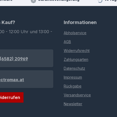
m Kauf?
Informationen
00 - 12:00 Uhr und 13:00 -
Abholservice
AGB
Widerrufsrecht
(6582) 20969
Zahlungsarten
Datenschutz
Impressum
ectromax.at
Rückgabe
Versandservice
iderrufen
Newsletter