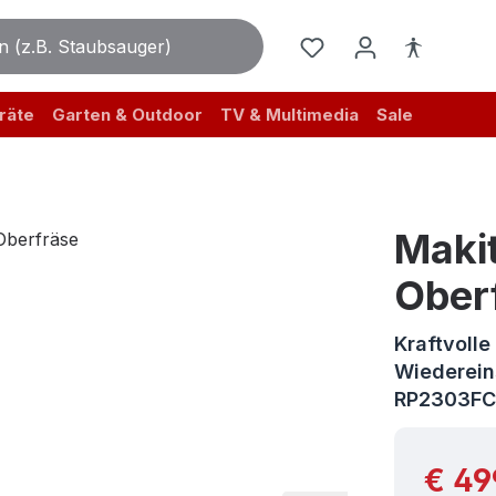
räte
Garten & Outdoor
TV & Multimedia
Sale
Maki
Ober
Kraftvolle
Wiederein
RP2303FC
Reguläre
€ 49