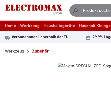
m Hauptinhalt springen
Zur Suche springen
Zur Hauptnavigation springen
Home
Werkzeug
Haushaltsgeräte
Haushalt Kleinge
Versandhandel innerhalb der EU
99,9% Lag
Werkzeug
Zubehör
Bildergalerie überspringen