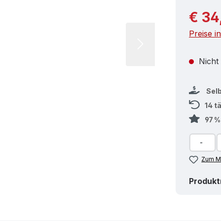
Reguläre
€ 34
Preise i
Nicht
Sel
14 t
97 
Zum Me
Produk