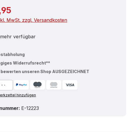
r Preis:
,95
nkl. MwSt. zzgl. Versandkosten
 mehr verfügbar
bstabholung
ägiges Widerrufsrecht**
% bewerten unseren Shop AUSGEZEICHNET
rkzettel hinzufügen
tnummer:
E-12223