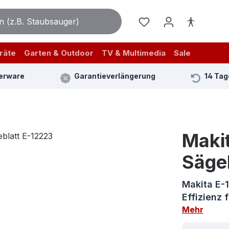
räte
Garten & Outdoor
TV & Multimedia
Sale
erware
Garantieverlängerung
14 Tag
Maki
Säge
Makita E-
Effizienz
Mehr