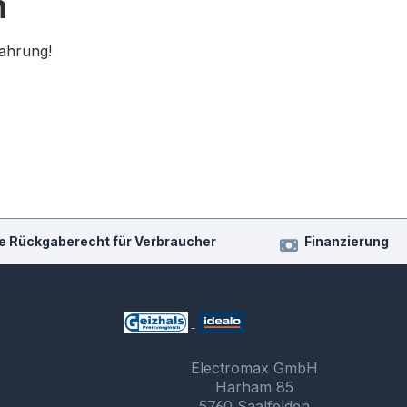
n
fahrung!
e Rückgaberecht für Verbraucher
Finanzierung
Electromax GmbH
Harham 85
5760 Saalfelden