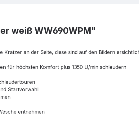
ader weiß WW690WPM"
Kratzer an der Seite, diese sind auf den Bildern ersichtlich
en für höchsten Komfort plus 1350 U/min schleudern
chleudertouren
und Startvorwahl
hmen
m Wäsche entnehmen