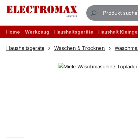
m Hauptinhalt springen
Zur Suche springen
Zur Hauptnavigation springen
Home
Werkzeug
Haushaltsgeräte
Haushalt Kleinge
Haushaltsgeräte
Waschen & Trocknen
Waschmas
Bildergalerie überspringen