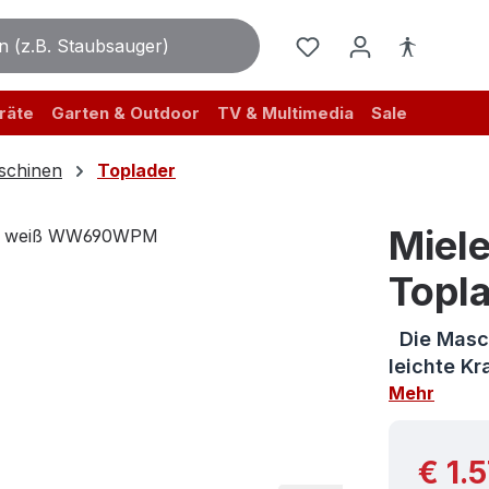
räte
Garten & Outdoor
TV & Multimedia
Sale
chinen
Toplader
Miel
Topl
Die Masch
leichte Kr
Mehr
Reguläre
€ 1.