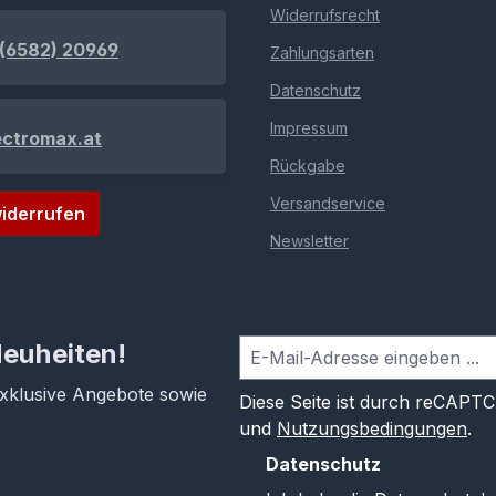
Widerrufsrecht
(6582) 20969
Zahlungsarten
Datenschutz
Impressum
ectromax.at
Rückgabe
Versandservice
iderrufen
Newsletter
Neuheiten!
exklusive Angebote sowie
Diese Seite ist durch reCAPT
und
Nutzungsbedingungen
.
Datenschutz