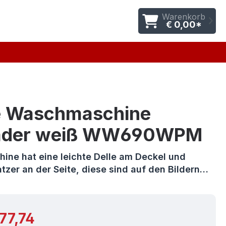
Warenkorb
€ 0,00*
e Waschmaschine
ader weiß WW690WPM
ine hat eine leichte Delle am Deckel und
atzer an der Seite, diese sind auf den Bildern…
r Preis:
577,74