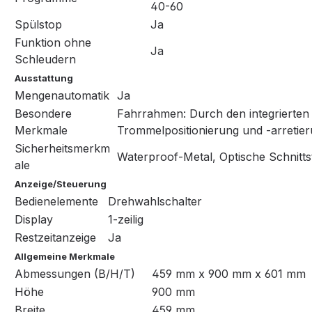
40-60
Spülstop
Ja
Funktion ohne
Ja
Schleudern
Ausstattung
Mengenautomatik
Ja
Besondere
Fahrrahmen: Durch den integrierten
Merkmale
Trommelpositionierung und -arretie
Sicherheitsmerkm
Waterproof-Metal, Optische Schnittst
ale
Anzeige/Steuerung
Bedienelemente
Drehwahlschalter
Display
1-zeilig
Restzeitanzeige
Ja
Allgemeine Merkmale
Abmessungen (B/H/T)
459 mm x 900 mm x 601 mm
Höhe
900 mm
Breite
459 mm