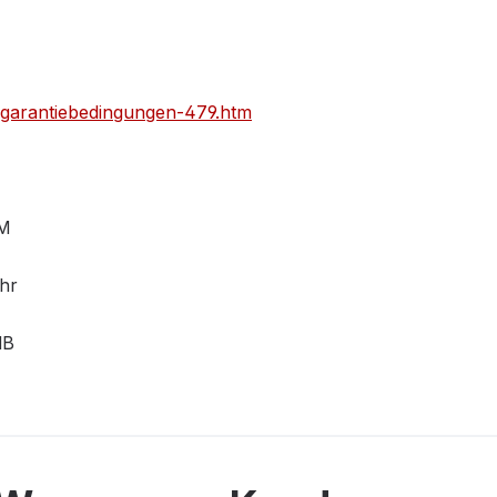
t/garantiebedingungen-479.htm
M
hr
dB