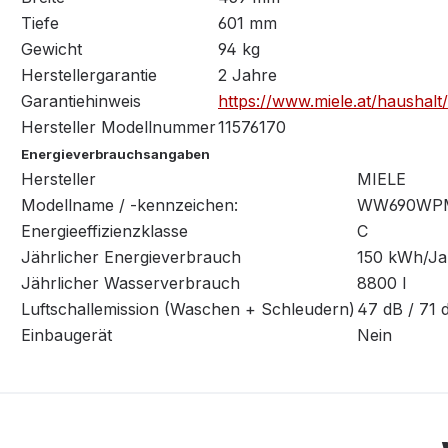
Tiefe
601 mm
Gewicht
94 kg
Herstellergarantie
2 Jahre
Garantiehinweis
https://www.miele.at/haushal
Hersteller Modellnummer
11576170
Energieverbrauchsangaben
Hersteller
MIELE
Modellname / -kennzeichen:
WW690WP
Energieeffizienzklasse
C
Jährlicher Energieverbrauch
150 kWh/Ja
Jährlicher Wasserverbrauch
8800 l
Luftschallemission (Waschen + Schleudern)
47 dB / 71 
Einbaugerät
Nein