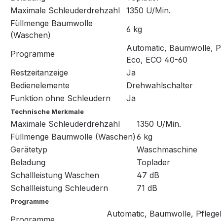
Maximale Schleuderdrehzahl
1350 U/Min.
Füllmenge Baumwolle
6 kg
(Waschen)
Automatic, Baumwolle, P
Programme
Eco, ECO 40-60
Restzeitanzeige
Ja
Bedienelemente
Drehwahlschalter
Funktion ohne Schleudern
Ja
Technische Merkmale
Maximale Schleuderdrehzahl
1350 U/Min.
Füllmenge Baumwolle (Waschen)
6 kg
Gerätetyp
Waschmaschine
Beladung
Toplader
Schallleistung Waschen
47 dB
Schallleistung Schleudern
71 dB
Programme
Automatic, Baumwolle, Pflege
Programme