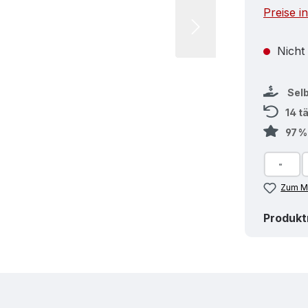
Preise i
Nicht
Sel
14 t
97 
Zum Me
Produk