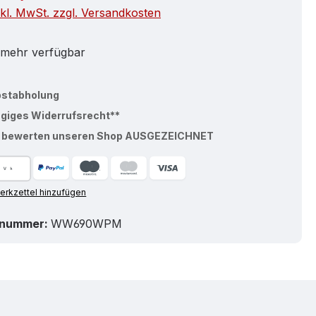
nkl. MwSt. zzgl. Versandkosten
 mehr verfügbar
bstabholung
ägiges Widerrufsrecht**
% bewerten unseren Shop AUSGEZEICHNET
rkzettel hinzufügen
tnummer:
WW690WPM