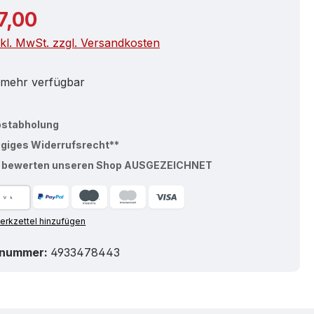
r Preis:
7,00
nkl. MwSt. zzgl. Versandkosten
 mehr verfügbar
bstabholung
ägiges Widerrufsrecht**
% bewerten unseren Shop AUSGEZEICHNET
rkzettel hinzufügen
tnummer:
4933478443