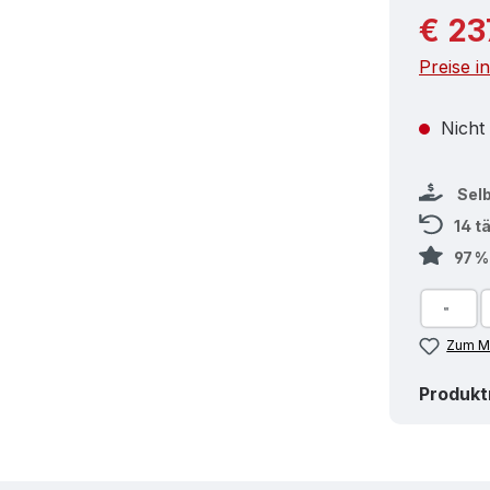
Reguläre
€ 23
Preise i
Nicht
Sel
14 t
97 
Zum Me
Produk