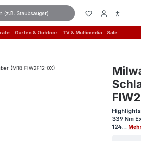
räte
Garten & Outdoor
TV & Multimedia
Sale
Milw
Schl
FIW2
Highlight
339 Nm Ex
124…
Meh