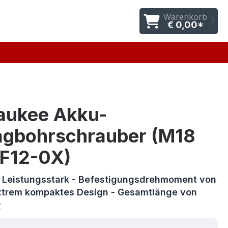
Warenkorb
€ 0,00*
aukee Akku-
agbohrschrauber (M18
F12-0X)
s Leistungsstark - Befestigungsdrehmoment von
trem kompaktes Design - Gesamtlänge von
r