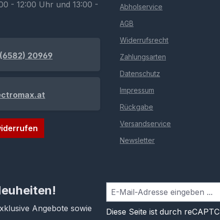
00 - 12:00 Uhr und 13:00 -
Abholservice
AGB
Widerrufsrecht
(6582) 20969
Zahlungsarten
Datenschutz
Impressum
ectromax.at
Rückgabe
Versandservice
iderrufen
Newsletter
Neuheiten!
exklusive Angebote sowie
Diese Seite ist durch reCAPT