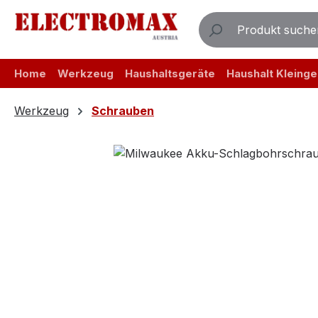
m Hauptinhalt springen
Zur Suche springen
Zur Hauptnavigation springen
Home
Werkzeug
Haushaltsgeräte
Haushalt Kleinge
Werkzeug
Schrauben
Bildergalerie überspringen