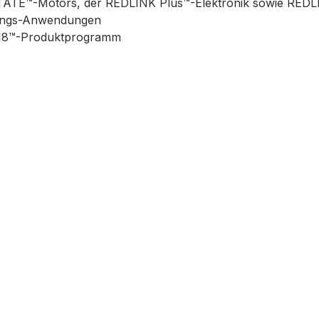
ATE™-Motors, der REDLINK Plus™-Elektronik sowie REDLI
tungs-Anwendungen
18™-Produktprogramm