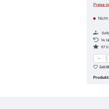
Preise i
Nicht
Sel
14 t
97 
Zum Me
Produk