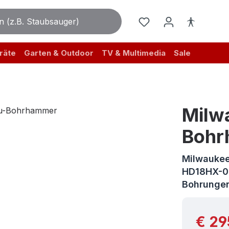
räte
Garten & Outdoor
TV & Multimedia
Sale
Milw
Bohr
Milwauke
HD18HX-0 
Bohrunge
Reguläre
€ 29