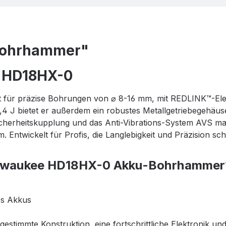
Bohrhammer"
 HD18HX-0
ür präzise Bohrungen von ⌀ 8-16 mm, mit REDLINK™-Elek
,4 J bietet er außerdem ein robustes Metallgetriebegehäus
icherheitskupplung und das Anti-Vibrations-System AVS 
ntwickelt für Profis, die Langlebigkeit und Präzision sch
Milwaukee HD18HX-0 Akku-Bohrhammer
es Akkus
timmte Konstruktion, eine fortschrittliche Elektronik und 