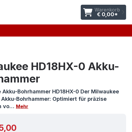
Warenkorb
€ 0,00*
aukee HD18HX-0 Akku-
hammer
e Akku-Bohrhammer HD18HX-0 Der Milwaukee
Akku-Bohrhammer: Optimiert für präzise
n vo…
Mehr
r Preis:
5,00