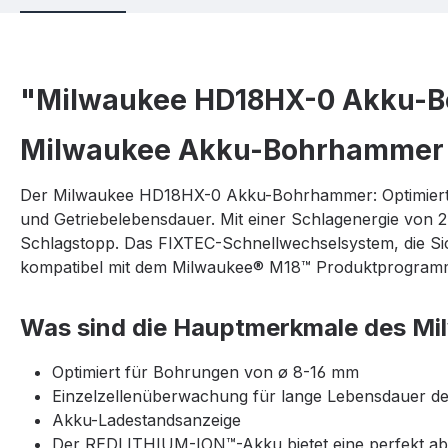
"Milwaukee HD18HX-0 Akku-
Milwaukee Akku-Bohrhammer
Der Milwaukee HD18HX-0 Akku-Bohrhammer: Optimiert f
und Getriebelebensdauer. Mit einer Schlagenergie von 2
Schlagstopp. Das FIXTEC-Schnellwechselsystem, die S
kompatibel mit dem Milwaukee® M18™ Produktprogramm. E
Was sind die Hauptmerkmale des 
Optimiert für Bohrungen von ø 8-16 mm
Einzelzellenüberwachung für lange Lebensdauer d
Akku-Ladestandsanzeige
Der REDLITHIUM-ION™-Akku bietet eine perfekt abges