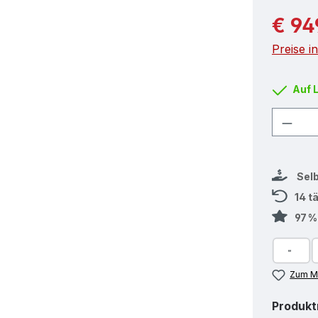
Reguläre
€ 94
Preise i
Auf 
Produ
Sel
14 t
97 
Zum Me
Produk