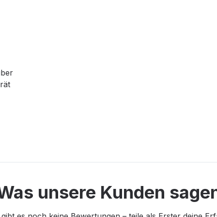
ber
rät
Was unsere Kunden sage
 gibt es noch keine Bewertungen – teile als Erster deine Er