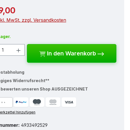
r Preis:
9,00
nkl. MwSt. zzgl. Versandkosten
Lager.
kt Anzahl: Gib den gewünschten Wert e
In den Warenkorb
bstabholung
ägiges Widerrufsrecht**
% bewerten unseren Shop AUSGEZEICHNET
rkzettel hinzufügen
tnummer:
4933492529