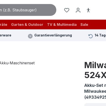
räte
Garten & Outdoor
TV & Multimedia
Sale
erware
Garantieverlängerung
14 Tag
Milw
524X
Akku-Set 
Milwauke
(4933492