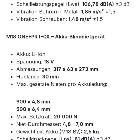
Schallleistungspegel (Lwa):
106,78 dB(A)
±3 dB
Vibration Bohren in Metall:
1,85 m/s²
±1,5
Vibration Schrauben:
1,48 m/s²
±1,5
M18 ONEFPRT-0X – Akku-Blindnietgerät
Akku: Li-Ion
Spannung:
18 V
Abmessungen:
317 x 63 x 273 mm
Hublänge:
30 mm
Max. gesetzte Nieten pro Akkuladung:
900 x 4,8 mm
500 x 6,4 mm
Max. Setzkraft:
20.000 N
Niet-Durchmesser:
4,8 - 7,0 mm
Gewicht mit Akku (M18 B2):
2,5 kg
Schalldruckpegel (Lpa):
81 dB(A)
±3 dB