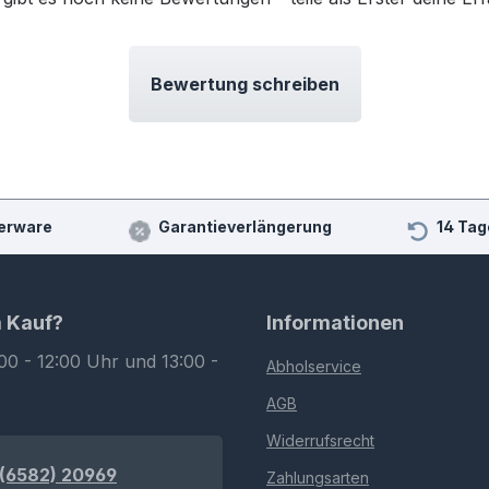
Bewertung schreiben
erware
Garantieverlängerung
14 Tag
m Kauf?
Informationen
00 - 12:00 Uhr und 13:00 -
Abholservice
AGB
Widerrufsrecht
(6582) 20969
Zahlungsarten