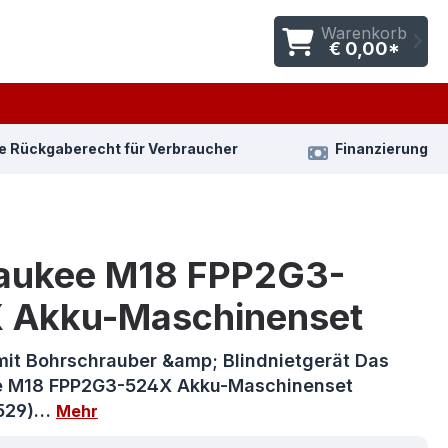
Warenkorb
€ 0,00*
e Rückgaberecht für Verbraucher
Finanzierung
aukee M18 FPP2G3-
 Akku-Maschinenset
mit Bohrschrauber &amp; Blindnietgerät Das
e M18 FPP2G3-524X Akku-Maschinenset
529)…
Mehr