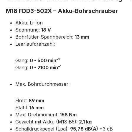
M18 FDD3-502X – Akku-Bohrschrauber
Akku: Li-Ion
Spannung:
18 V
Bohrfutter-Spannbereich:
13 mm
Leerlaufdrehzahl:
Gang:
0 - 500 min⁻¹
Gang:
0 - 2100 min⁻¹
Max. Bohrdurchmesser:
Holz:
89 mm
Stahl:
16 mm
Max. Drehmoment:
158 Nm
Gewicht mit Akku (M18 B5):
2,1 kg
Schalldruckpegel (Lpa):
95,78 dB(A)
±3 dB