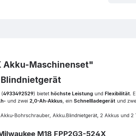
 Akku-Maschinenset"
Blindnietgerät
 (
4933492529
) bietet
höchste Leistung
und
Flexibilität
. 
Ah-
und zwei
2,0-Ah-Akkus
, ein
Schnellladegerät
und zwe
kku-Bohrschrauber, Akku.Blindnietgerät, 2 Akkus und 2 
– Milwaukee M18 FPP2G3-524X