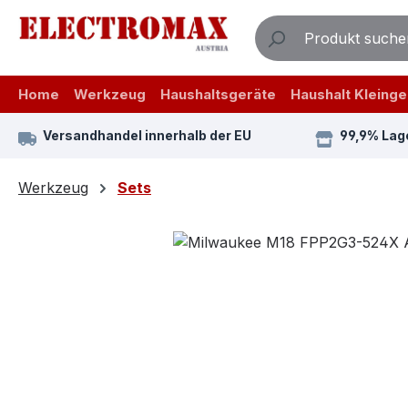
m Hauptinhalt springen
Zur Suche springen
Zur Hauptnavigation springen
Home
Werkzeug
Haushaltsgeräte
Haushalt Kleinge
Versandhandel innerhalb der EU
99,9% Lag
Werkzeug
Sets
Bildergalerie überspringen