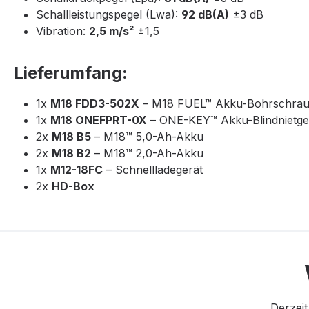
Schallleistungspegel (Lwa):
92 dB(A)
±3 dB
Vibration:
2,5 m/s²
±1,5
Lieferumfang:
1x
M18 FDD3-502X
– M18 FUEL™ Akku-Bohrschrau
1x
M18 ONEFPRT-0X
– ONE-KEY™ Akku-Blindnietge
2x
M18 B5
– M18™ 5,0-Ah-Akku
2x
M18 B2
– M18™ 2,0-Ah-Akku
1x
M12-18FC
– Schnellladegerät
2x
HD-Box
Derzeit