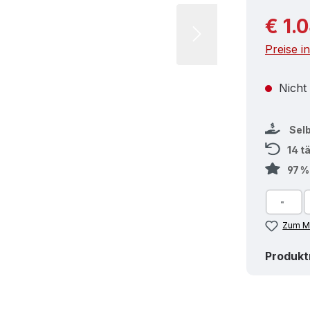
Reguläre
€ 1.
Preise i
Nicht
Sel
14 t
97 
Zum Me
Produk