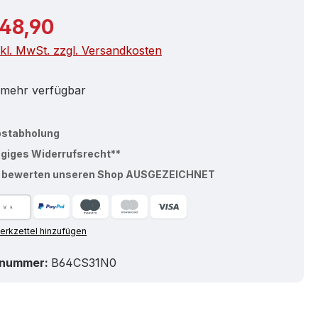
r Preis:
048,90
nkl. MwSt. zzgl. Versandkosten
 mehr verfügbar
bstabholung
ägiges Widerrufsrecht**
% bewerten unseren Shop AUSGEZEICHNET
rkzettel hinzufügen
tnummer:
B64CS31N0