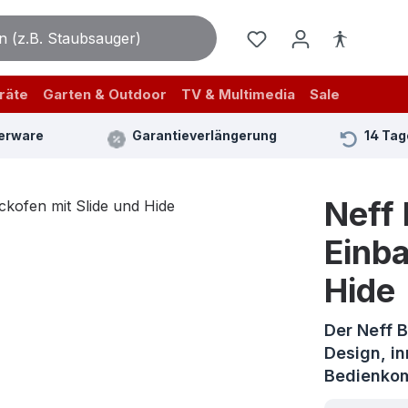
räte
Garten & Outdoor
TV & Multimedia
Sale
erware
Garantieverlängerung
14 Tag
Neff
Einba
Hide
Der Neff 
Design, i
Bedienko