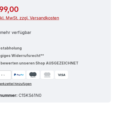
r Preis:
699,00
nkl. MwSt. zzgl. Versandkosten
 mehr verfügbar
bstabholung
ägiges Widerrufsrecht**
% bewerten unseren Shop AUSGEZEICHNET
rkzettel hinzufügen
tnummer:
C15KS61N0