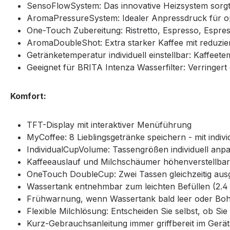
SensoFlowSystem: Das innovative Heizsystem sorgt
AromaPressureSystem: Idealer Anpressdruck für o
One-Touch Zubereitung: Ristretto, Espresso, Espre
AromaDoubleShot: Extra starker Kaffee mit reduzie
Getränketemperatur individuell einstellbar: Kaffeet
Geeignet für BRITA Intenza Wasserfilter: Verringe
Komfort:
TFT-Display mit interaktiver Menüführung
MyCoffee: 8 Lieblingsgetränke speichern - mit ind
IndividualCupVolume: Tassengrößen individuell anpa
Kaffeeauslauf und Milchschäumer höhenverstellbar:
OneTouch DoubleCup: Zwei Tassen gleichzeitig ausge
Wassertank entnehmbar zum leichten Befüllen (2.4
Frühwarnung, wenn Wassertank bald leer oder Bohn
Flexible Milchlösung: Entscheiden Sie selbst, ob Si
Kurz-Gebrauchsanleitung immer griffbereit im Gerät