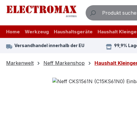
m Hauptinhalt springen
Zur Suche springen
Zur Hauptnavigation springen
Home
Werkzeug
Haushaltsgeräte
Haushalt Kleinge
Versandhandel innerhalb der EU
99,9% Lag
Markenwelt
Neff Markenshop
Haushalt Kleinge
Bildergalerie überspringen