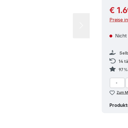
Reguläre
€ 1.
Preise i
Nicht
Sel
14 t
97 
Zum Me
Produk