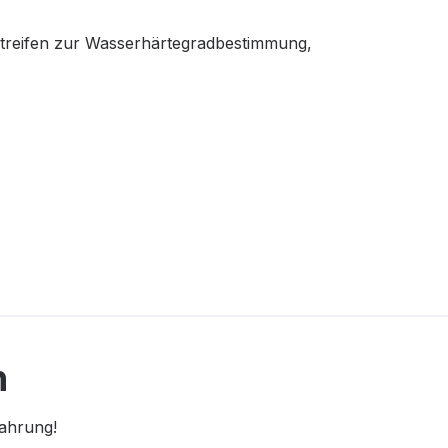
tstreifen zur Wasserhärtegradbestimmung,
n
fahrung!