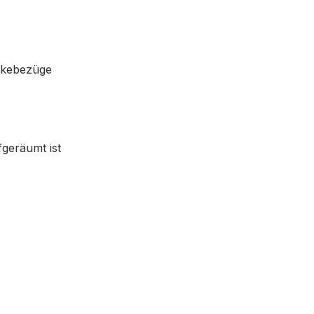
änkebezüge
fgeräumt ist