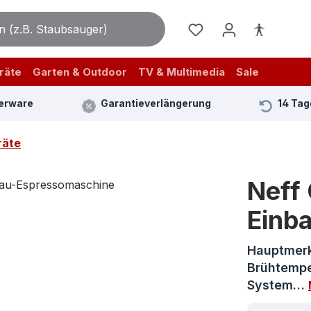
räte
Garten & Outdoor
TV & Multimedia
Sale
erware
Garantieverlängerung
14 Tag
räte
Neff
Einb
Hauptmerkm
Brühtempe
System…