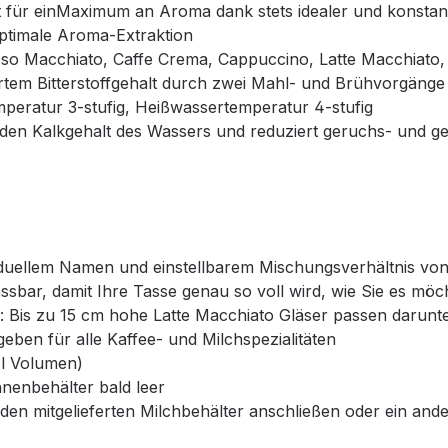
 für einMaximum an Aroma dank stets idealer und konsta
ptimale Aroma-Extraktion
sso Macchiato, Caffe Crema, Cappuccino, Latte Macchiato,
rtem Bitterstoffgehalt durch zwei Mahl- und Brühvorgänge
emperatur 3-stufig, Heißwassertemperatur 4-stufig
rt den Kalkgehalt des Wassers und reduziert geruchs- und 
ividuellem Namen und einstellbarem Mischungsverhältnis vo
ssbar, damit Ihre Tasse genau so voll wird, wie Sie es möc
 Bis zu 15 cm hohe Latte Macchiato Gläser passen darunt
ben für alle Kaffee- und Milchspezialitäten
 l Volumen)
enbehälter bald leer
e den mitgelieferten Milchbehälter anschließen oder ein an