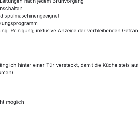
er Leitungen nach jedem Brühvorgang
nschalten
nd spülmaschinengeeignet
alkungsprogramm
lkung, Reinigung; inklusive Anzeige der verbleibenden Getr
nglich hinter einer Tür versteckt, damit die Küche stets au
lumen)
ht möglich