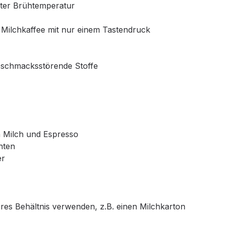
nter Brühtemperatur
 Milchkaffee mit nur einem Tastendruck
geschmacksstörende Stoffe
n Milch und Espresso
hten
er
deres Behältnis verwenden, z.B. einen Milchkarton