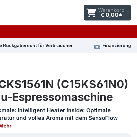
Warenkorb
€ 0,00*
e Rückgaberecht für Verbraucher
Finanzierung
 CKS1561N (C15KS61N0)
au-Espressomaschine
ale: Intelligent Heater inside: Optimale
ratur und volles Aroma mit dem SensoFlow
Mehr