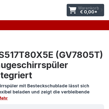
Warenkorb
€ 0,00*
 S517T80X5E (GV7805T)
augeschirrspüler
ntegriert
rrspüler mit Besteckschublade lässt sich
exibel beladen und zeigt die verbleibende
Mehr