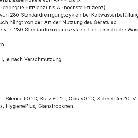
izienzklassen-Skala von A+++ bis D)
geringste Effizienz) bis A (höchste Effizienz)
on 280 Standardreinigungszyklen bei Kaltwasserbefüllung
uch hängt von der Art der Nutzung des Geräts ab
e von 280 Standardreinigungszyklen. Der tatsächliche Wa
Wh
l, je nach Verschmutzung
, Silence 50 °C, Kurz 60 °C, Glas 40 °C, Schnell 45 °C, V
us, HygienePlus, Glanztrocknen