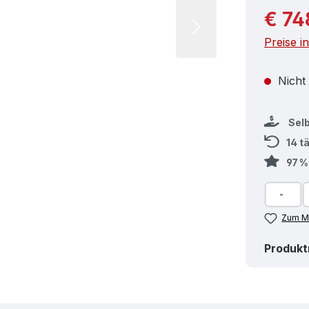
Reguläre
€ 74
Preise i
Nicht
Sel
14 t
97 
Zum Me
Produk