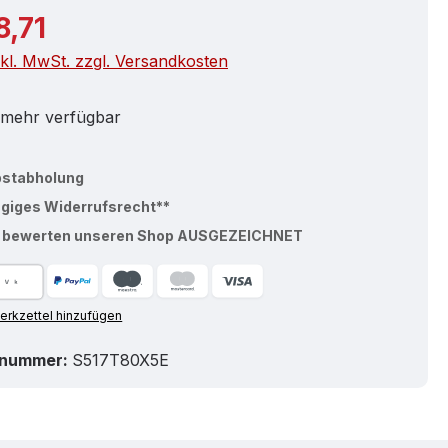
r Preis:
8,71
nkl. MwSt. zzgl. Versandkosten
 mehr verfügbar
bstabholung
ägiges Widerrufsrecht**
% bewerten unseren Shop AUSGEZEICHNET
rkzettel hinzufügen
tnummer:
S517T80X5E