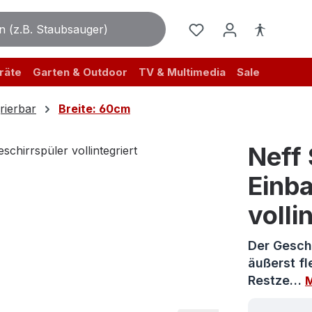
räte
Garten & Outdoor
TV & Multimedia
Sale
rierbar
Breite: 60cm
Neff
Einb
volli
Der Geschi
äußerst fl
Restze…