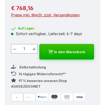
Regulärer Preis:
€ 768,16
Preise inkl. MwSt. zzgl. Versandkosten
Auf Lager.
Sofort verfügbar, Lieferzeit: 6-7 days
Produkt Anzahl: Gib den gewünschten
In den Warenkorb
Selbstabholung
14 tägiges Widerrufsrecht**
97 % bewerten unseren Shop
AUSGEZEICHNET