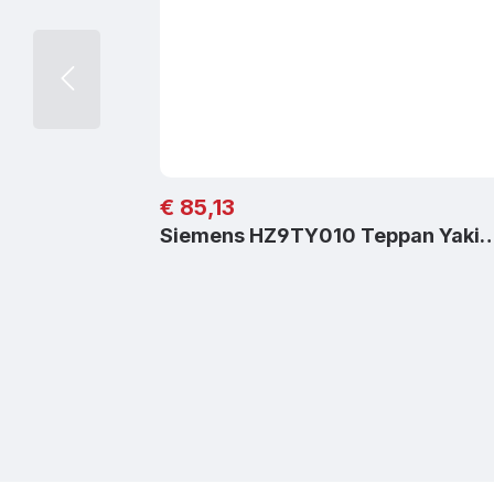
Regulärer Preis:
€ 85,13
Siemens HZ9TY010 Teppan Yaki