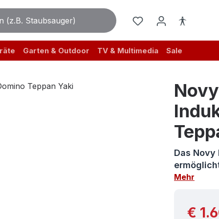
räte
Garten & Outdoor
TV & Multimedia
Sale
Novy
Indu
Tepp
Das Novy 
ermöglicht
Mehr
Reguläre
€ 1.