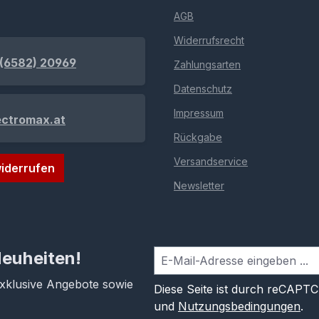
AGB
Widerrufsrecht
(6582) 20969
Zahlungsarten
Datenschutz
Impressum
ectromax.at
Rückgabe
Versandservice
iderrufen
Newsletter
Neuheiten!
exklusive Angebote sowie
Diese Seite ist durch reCAPT
und
Nutzungsbedingungen
.