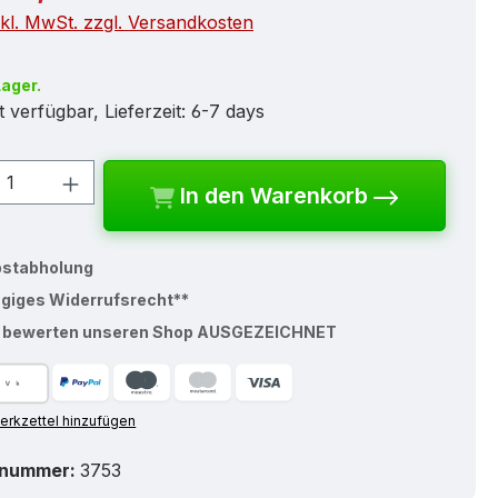
nkl. MwSt. zzgl. Versandkosten
Lager.
 verfügbar, Lieferzeit: 6-7 days
kt Anzahl: Gib den gewünschten Wert e
In den Warenkorb
bstabholung
ägiges Widerrufsrecht**
% bewerten unseren Shop AUSGEZEICHNET
rkzettel hinzufügen
tnummer:
3753