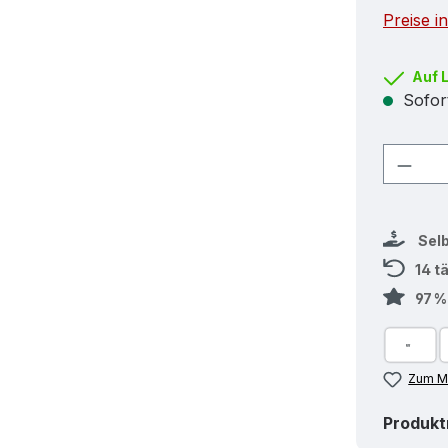
Preise i
Auf 
Sofort
Produ
Sel
14 t
97 
Zum Me
Produk