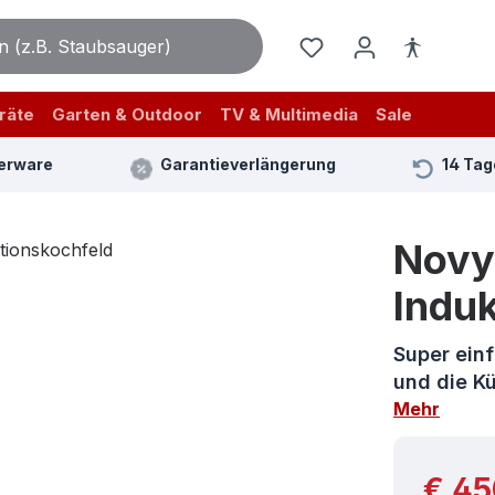
räte
Garten & Outdoor
TV & Multimedia
Sale
erware
Garantieverlängerung
14 Tag
Novy
Indu
Super einf
und die Kü
Mehr
Reguläre
€ 45