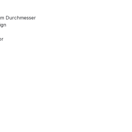
 mm Durchmesser
ign
or