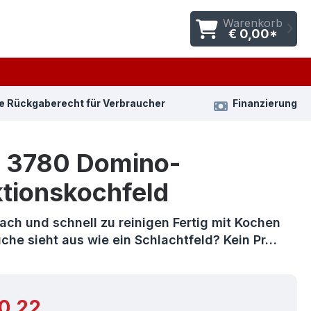
Warenkorb
€ 0,00*
e Rückgaberecht für Verbraucher
Finanzierung
 3780 Domino-
ktionskochfeld
ach und schnell zu reinigen Fertig mit Kochen
che sieht aus wie ein Schlachtfeld? Kein Pr…
r Preis:
0,22