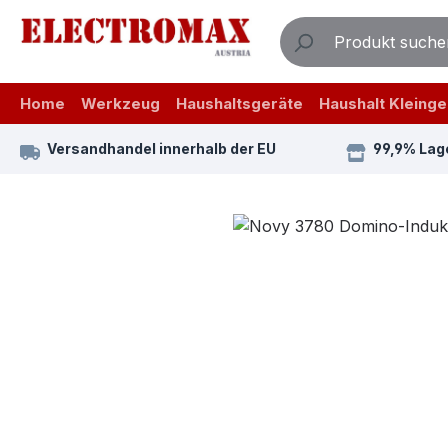
m Hauptinhalt springen
Zur Suche springen
Zur Hauptnavigation springen
Home
Werkzeug
Haushaltsgeräte
Haushalt Kleinge
Versandhandel innerhalb der EU
99,9% Lag
Bildergalerie überspringen