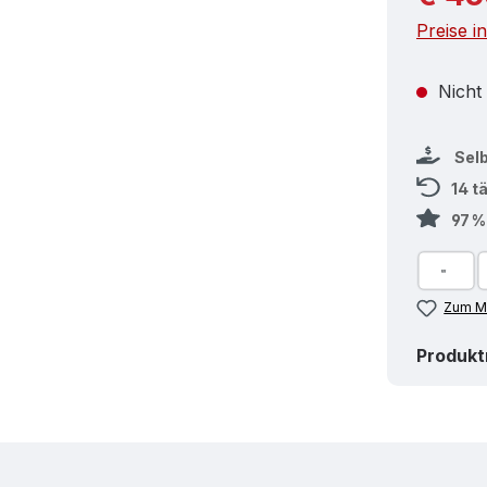
Preise i
Nicht
Sel
14 t
97 
Zum Me
Produk