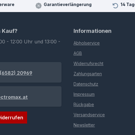
erware
Garantieverlängerung
14 Tag
m Kauf?
Informationen
00 - 12:00 Uhr und 13:00 -
Abholservice
AGB
Widerrufsrecht
(6582) 20969
Zahlungsarten
Datenschutz
Impressum
ectromax.at
Rückgabe
Versandservice
iderrufen
Newsletter