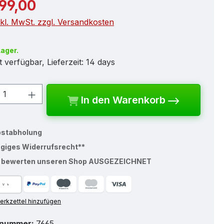
r Preis:
699,00
nkl. MwSt. zzgl. Versandkosten
Lager.
 verfügbar, Lieferzeit: 14 days
kt Anzahl: Gib den gewünschten Wert e
In den Warenkorb
bstabholung
ägiges Widerrufsrecht**
% bewerten unseren Shop AUSGEZEICHNET
rkzettel hinzufügen
tnummer:
7665