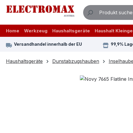
m Hauptinhalt springen
Zur Suche springen
Zur Hauptnavigation springen
Home
Werkzeug
Haushaltsgeräte
Haushalt Kleinge
Versandhandel innerhalb der EU
99,9% Lag
Haushaltsgeräte
Dunstabzugshauben
Inselhaub
Bildergalerie überspringen