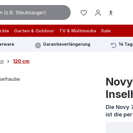
räte
Garten & Outdoor
TV & Multimedia
Sale
erware
Garantieverlängerung
14 Tag
en
120 cm
Novy 
Inse
Die Novy 7
ist die pe