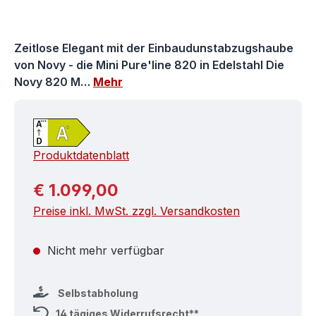
Zeitlose Elegant mit der Einbaudunstabzugshaube
von Novy - die Mini Pure'line 820 in Edelstahl Die
Novy 820 M…
Mehr
Produktdatenblatt
Regulärer Preis:
€ 1.099,00
Preise inkl. MwSt. zzgl. Versandkosten
Nicht mehr verfügbar
Selbstabholung
14 tägiges Widerrufsrecht**