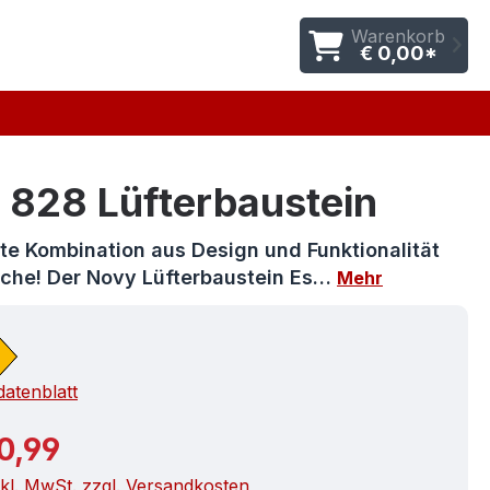
Warenkorb
€ 0,00*
 828 Lüfterbaustein
te Kombination aus Design und Funktionalität
Küche! Der Novy Lüfterbaustein Es…
Mehr
atenblatt
r Preis:
0,99
nkl. MwSt. zzgl. Versandkosten