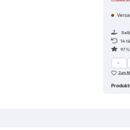
Versan
Sel
14 t
97 
Zum Me
Produk