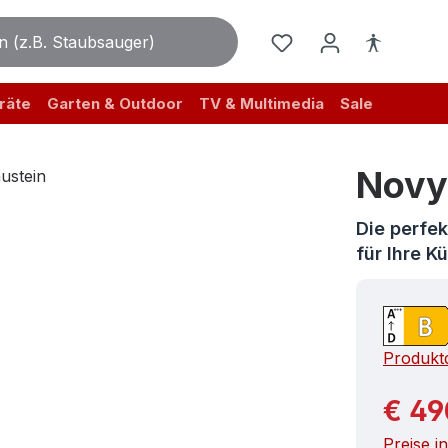
räte
Garten & Outdoor
TV & Multimedia
Sale
Novy
Die perfek
für Ihre 
Produktd
Reguläre
€ 49
Preise i