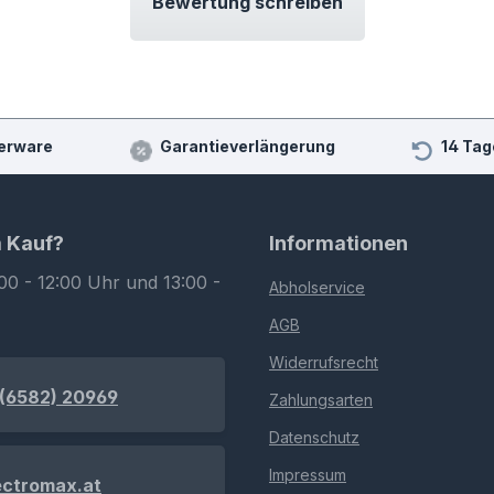
Bewertung schreiben
erware
Garantieverlängerung
14 Tag
m Kauf?
Informationen
00 - 12:00 Uhr und 13:00 -
Abholservice
AGB
Widerrufsrecht
(6582) 20969
Zahlungsarten
Datenschutz
Impressum
ectromax.at