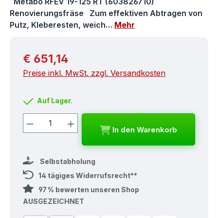
Metabo RFEV 19-125 RT (603826710)
Renovierungsfräse Zum effektiven Abtragen von
Putz, Kleberesten, weich…
Mehr
Regulärer Preis:
€ 651,14
Preise inkl. MwSt. zzgl. Versandkosten
Auf Lager.
Produkt Anzahl: Gib den gewünschten
In den Warenkorb
Selbstabholung
14 tägiges Widerrufsrecht**
97 % bewerten unseren Shop
AUSGEZEICHNET