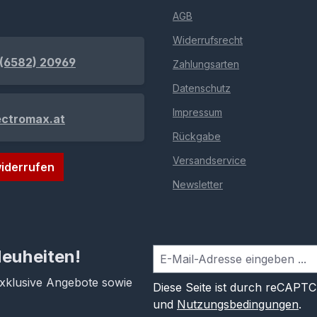
AGB
Widerrufsrecht
(6582) 20969
Zahlungsarten
Datenschutz
Impressum
ectromax.at
Rückgabe
Versandservice
iderrufen
Newsletter
Neuheiten!
exklusive Angebote sowie
Diese Seite ist durch reCAPT
und
Nutzungsbedingungen
.