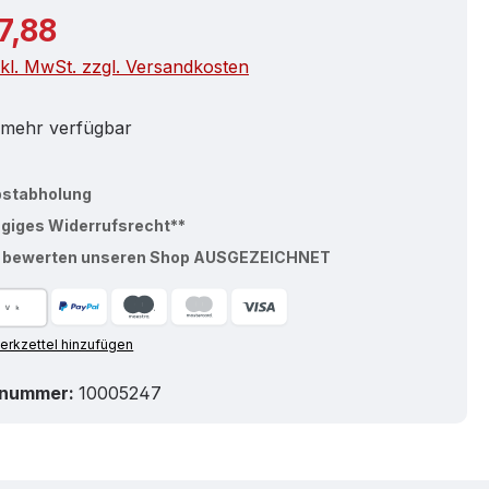
r Preis:
7,88
nkl. MwSt. zzgl. Versandkosten
 mehr verfügbar
bstabholung
ägiges Widerrufsrecht**
% bewerten unseren Shop AUSGEZEICHNET
rkzettel hinzufügen
tnummer:
10005247