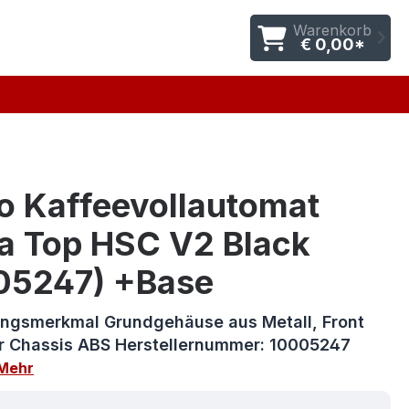
Warenkorb
€ 0,00*
o Kaffeevollautomat
ka Top HSC V2 Black
05247) +Base
ngsmerkmal Grundgehäuse aus Metall, Front
r Chassis ABS Herstellernummer: 10005247
Mehr