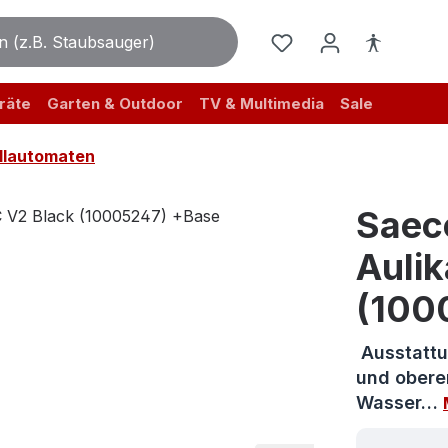
räte
Garten & Outdoor
TV & Multimedia
Sale
llautomaten
Saec
Auli
(100
Ausstattu
und obere
Wasser…