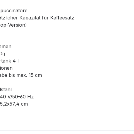
ppuccinatore
tzlicher Kapazität für Kaffeesatz
Top-Version)
temen
00g
tank 4 l
tionen
abe bis max. 15 cm
lstahl
40 V/50-60 Hz
5,2x57,4 cm