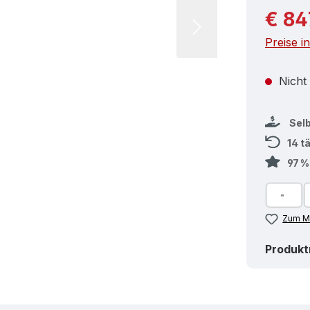
Reguläre
€ 84
Preise i
Nicht
Sel
14 t
97 
Zum Me
Produk