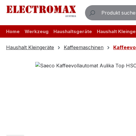
m Hauptinhalt springen
Zur Suche springen
Zur Hauptnavigation springen
Home
Werkzeug
Haushaltsgeräte
Haushalt Kleinge
Haushalt Kleingeräte
Kaffeemaschinen
Kaffeevo
Bildergalerie überspringen