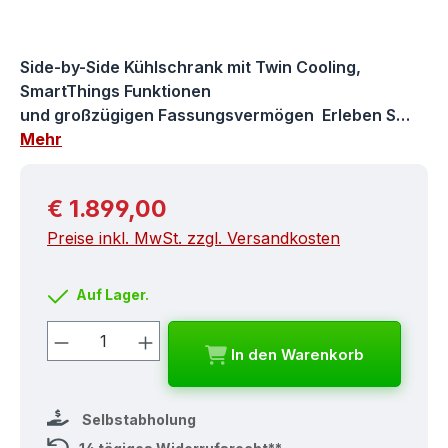
Side-by-Side Kühlschrank mit Twin Cooling,
SmartThings Funktionen
und großzügigen Fassungsvermögen Erleben S…
Mehr
Regulärer Preis:
€ 1.899,00
Preise inkl. MwSt. zzgl. Versandkosten
Auf Lager.
Produkt Anzahl: Gib den gewünschten
In den Warenkorb
Selbstabholung