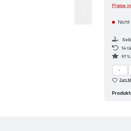
Preise i
Nicht
Sel
14 t
97 
Zum Me
Produk