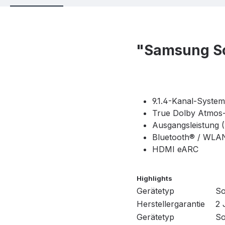
"Samsung S
9.1.4-Kanal-System
True Dolby Atmos-
Ausgangsleistung 
Bluetooth® / WLA
HDMI eARC
Highlights
Gerätetyp
So
Herstellergarantie
2 
Gerätetyp
So