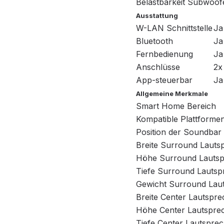
Belastbarkeit Subwoof
Ausstattung
W-LAN Schnittstelle
Ja
Bluetooth
Ja
Fernbedienung
Ja
Anschlüsse
2x
App-steuerbar
Ja
Allgemeine Merkmale
Smart Home Bereich
Kompatible Plattforme
Position der Soundbar
Breite Surround Lauts
Höhe Surround Lautsp
Tiefe Surround Lautsp
Gewicht Surround Lau
Breite Center Lautspre
Höhe Center Lautspre
Tiefe Center Lautspre