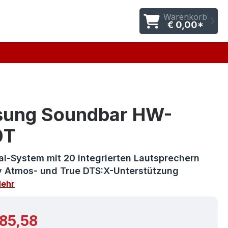
Warenkorb
€ 0,00*
ung Soundbar HW-
0T
al-System mit 20 integrierten Lautsprechern
y Atmos- und True DTS:X-Unterstützung
ehr
r Preis:
085,58