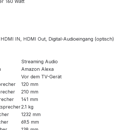
er
160 Watt
 HDMI IN, HDMI Out, Digital-Audioeingang (optisch)
Streaming Audio
n
Amazon Alexa
Vor dem TV-Gerät
precher
120 mm
recher
210 mm
recher
141 mm
tsprecher
2.1 kg
cher
1232 mm
cher
69.5 mm
cher
138 mm