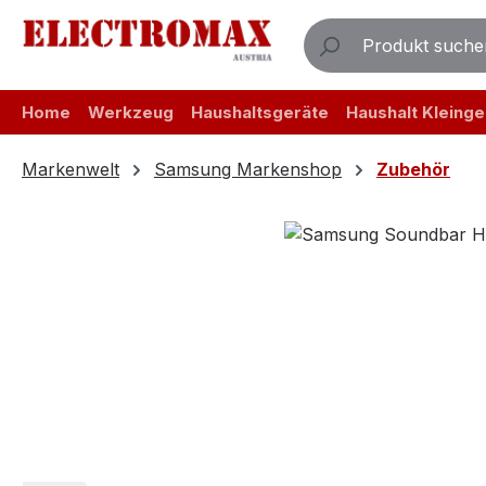
m Hauptinhalt springen
Zur Suche springen
Zur Hauptnavigation springen
Home
Werkzeug
Haushaltsgeräte
Haushalt Kleinge
Markenwelt
Samsung Markenshop
Zubehör
Bildergalerie überspringen