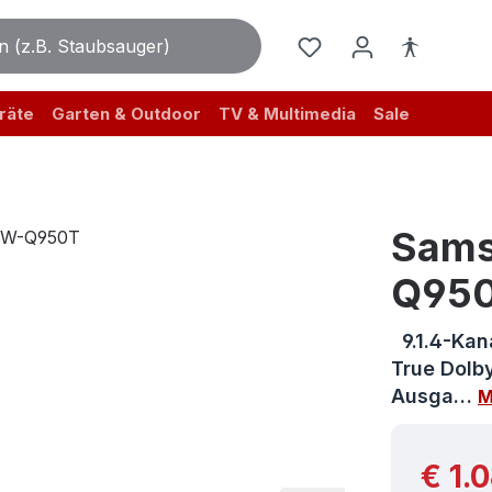
räte
Garten & Outdoor
TV & Multimedia
Sale
Sams
Q95
9.1.4-Kan
True Dolb
Ausga…
M
Reguläre
€ 1.