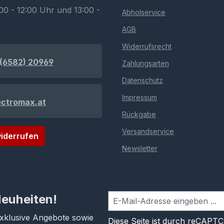
00 - 12:00 Uhr und 13:00 -
Abholservice
AGB
Widerrufsrecht
(6582) 20969
Zahlungsarten
Datenschutz
Impressum
ectromax.at
Rückgabe
Versandservice
iderrufen
Newsletter
Neuheiten!
exklusive Angebote sowie
Diese Seite ist durch reCAPT