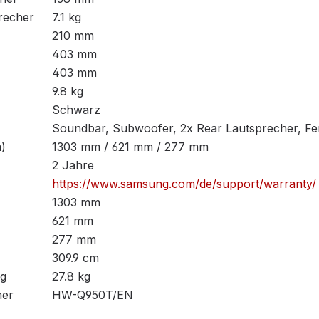
recher
7.1 kg
210 mm
403 mm
403 mm
9.8 kg
Schwarz
Soundbar, Subwoofer, 2x Rear Lautsprecher, Fe
)
1303 mm / 621 mm / 277 mm
2 Jahre
https://www.samsung.com/de/support/warranty/
1303 mm
621 mm
277 mm
309.9 cm
ng
27.8 kg
mer
HW-Q950T/EN