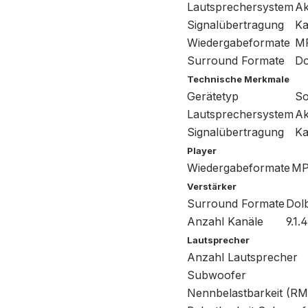
Lautsprechersystem
Ak
Signalübertragung
Ka
Wiedergabeformate
MP
Surround Formate
Do
Technische Merkmale
Gerätetyp
So
Lautsprechersystem
Ak
Signalübertragung
Ka
Player
Wiedergabeformate
MP
Verstärker
Surround Formate
Dolb
Anzahl Kanäle
9.1.4
Lautsprecher
Anzahl Lautsprecher
Subwoofer
Nennbelastbarkeit (R