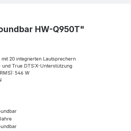
oundbar HW-Q950T"
 mit 20 integrierten Lautsprechern
 und True DTS:X-Unterstützung
(RMS): 546 W
N
undbar
Jahre
undbar