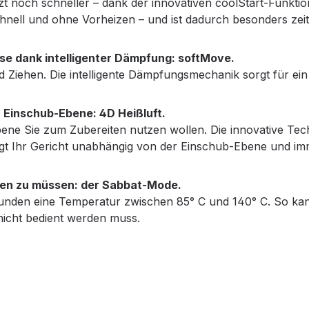
 noch schneller – dank der innovativen coolStart-Funktion. 
nell und ohne Vorheizen – und ist dadurch besonders zei
eise dank intelligenter Dämpfung: softMove.
iehen. Die intelligente Dämpfungsmechanik sorgt für ein 
 Einschub-Ebene: 4D Heißluft.
bene Sie zum Zubereiten nutzen wollen. Die innovative Tec
t Ihr Gericht unabhängig von der Einschub-Ebene und im
nen zu müssen: der Sabbat-Mode.
73 Stunden eine Temperatur zwischen 85° C und 140° C. So
nicht bedient werden muss.