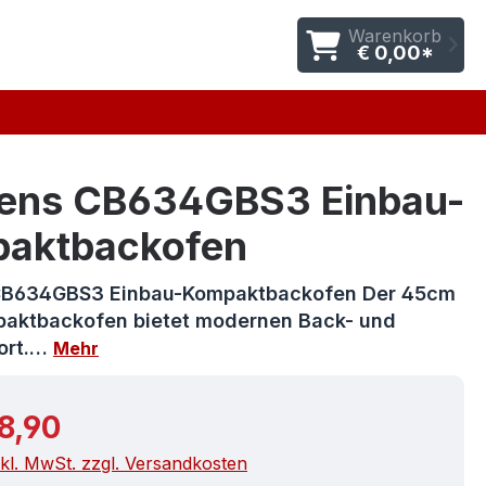
Warenkorb
€ 0,00*
ens CB634GBS3 Einbau-
aktbackofen
CB634GBS3 Einbau-Kompaktbackofen Der 45cm
aktbackofen bietet modernen Back- und
ort.…
Mehr
r Preis:
8,90
nkl. MwSt. zzgl. Versandkosten