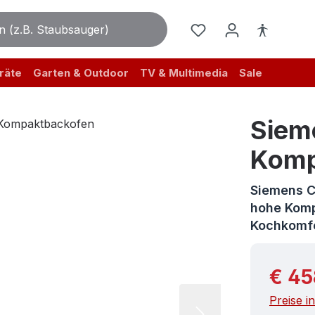
räte
Garten & Outdoor
TV & Multimedia
Sale
Siem
Komp
Siemens 
hohe Komp
Kochkomf
Reguläre
€ 45
Preise i