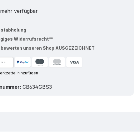
 mehr verfügbar
bstabholung
ägiges Widerrufsrecht**
% bewerten unseren Shop AUSGEZEICHNET
rkzettel hinzufügen
tnummer:
CB634GBS3